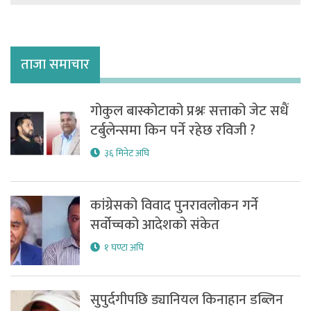
ताजा समाचार
गोकुल बास्कोटाको प्रश्नः सत्ताको जेट सधैं
टर्बुलेन्समा किन पर्ने रहेछ रविजी ?
३६ मिनेट अघि
कांग्रेसको विवाद पुनरावलोकन गर्ने
सर्वोच्चको आदेशको संकेत
१ घण्टा अघि
सुपुर्दगीपछि ड्यानियल किनाहान डब्लिन