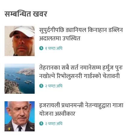
सम्बन्धित खवर
सुपुर्दगीपछि ड्यानियल किनाहान डब्लिन
अदालतमा उपस्थित
१ घण्टा अघि
तेहरानका सबै सर्त नमानेसम्म हर्मुज पुनः
नखोल्ने रिभोलुसनरी गार्डस्को चेतावनी
२ घण्टा अघि
इजरायली प्रधानमन्त्री नेतन्याहुद्वारा गाजा
योजना अस्वीकार
२ घण्टा अघि