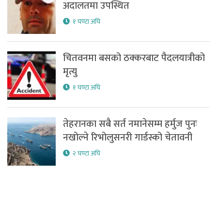
अदालतमा उपस्थित
१ घण्टा अघि
चितवनमा बसको ठक्करबाट पैदलयात्रीको
मृत्यु
१ घण्टा अघि
तेहरानका सबै सर्त नमानेसम्म हर्मुज पुनः
नखोल्ने रिभोलुसनरी गार्डस्को चेतावनी
२ घण्टा अघि