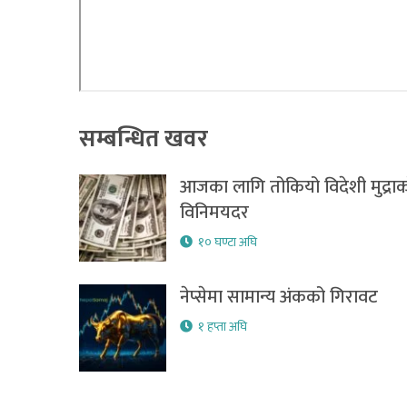
सम्बन्धित खवर
आजका लागि तोकियो विदेशी मुद्रा
विनिमयदर
१० घण्टा अघि
नेप्सेमा सामान्य अंकको गिरावट
१ हप्ता अघि