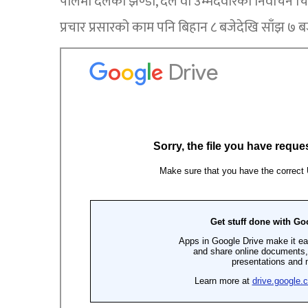
पोलमा दलको झण्डा, दल वा उम्मेदवारको निर्वाचन चिन्
प्रचार प्रसारको काम पनि बिहान ८ बजेदेखि साँझ ७ बजे