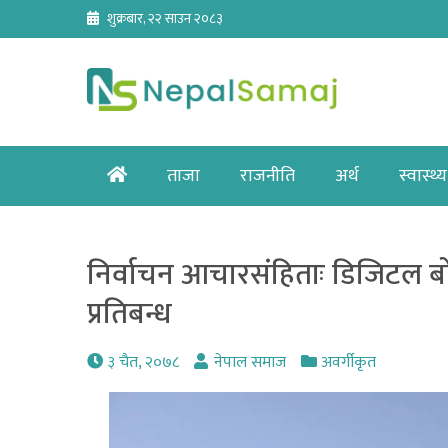
Skip
शुक्रबार, २२ साउन २०८३
to
content
Home
ताजा
राजनीति
अर्थ
स्वास्थ्य
निर्वाचन आचारसंहिताः डिजिटल बोर्ड,
प्रतिबन्ध
३ चैत, २०७८
नेपाल समाज
अवर्गीकृत