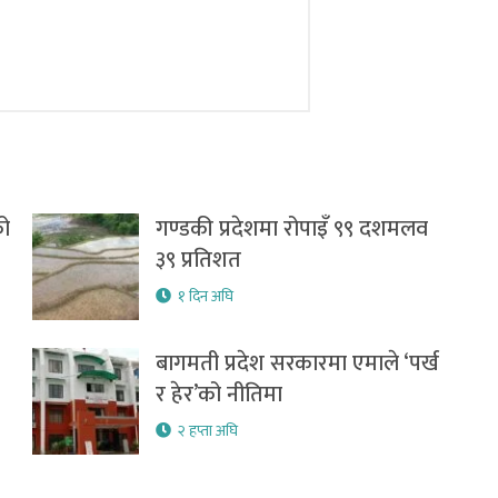
को
गण्डकी प्रदेशमा रोपाइँ ९९ दशमलव
३९ प्रतिशत
१ दिन अघि
बागमती प्रदेश सरकारमा एमाले ‘पर्ख
र हेर’को नीतिमा
२ हप्ता अघि