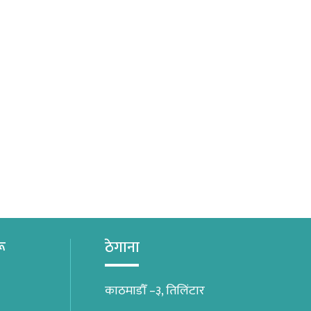
रू
ठेगाना
काठमाडौँ –३, तिलिंटार