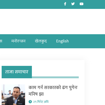
Facebook
Twitter
Youtube
ास
मनोरन्जन
खेलकुद
English
ताजा समाचार
काम गर्न सरकारको ढंग पुगेनः
मनिष झा
२९ मिनेट अघि