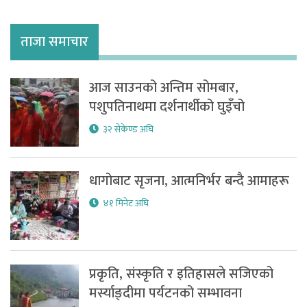
ताजा समाचार
आज साउनको अन्तिम सोमबार,
पशुपतिनाथमा दर्शनार्थीको घुइँचो
३२ सेकेण्ड अघि
धागोबाट सृजना, आत्मनिर्भर बन्दै आमाहरू
४१ मिनेट अघि
प्रकृति, संस्कृति र इतिहासले सजिएको
मर्स्याङ्दीमा पर्यटनको सम्भावना