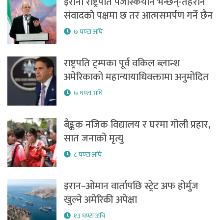
इरानी राष्ट्रपति पेजेस्कियान भन्छन्-तेहरान
संवादको पक्षमा छ तर आत्मसमर्पण गर्ने छैन
७ घण्टा अघि
राष्ट्रपति ट्रम्पका पूर्व वकिल ब्लान्श
अमेरिकाको महान्यायाधिवक्तामा अनुमोदित
७ घण्टा अघि
बैङ्कक नजिक विद्यालय र घरमा गोली प्रहार,
सात जनाको मृत्यु
८ घण्टा अघि
इरान–ओमान वार्तापछि स्ट्रेट अफ होर्मुज
खुल्ने अमेरिकी अपेक्षा
१३ घण्टा अघि