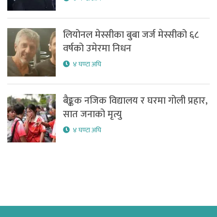
लियोनल मेस्सीका बुबा जर्ज मेस्सीको ६८
वर्षको उमेरमा निधन
४ घण्टा अघि
बैङ्कक नजिक विद्यालय र घरमा गोली प्रहार,
सात जनाको मृत्यु
४ घण्टा अघि