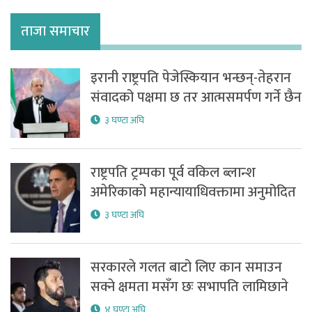
ताजा समाचार
इरानी राष्ट्रपति पेजेस्कियान भन्छन्-तेहरान
संवादको पक्षमा छ तर आत्मसमर्पण गर्ने छैन
३ घण्टा अघि
राष्ट्रपति ट्रम्पका पूर्व वकिल ब्लान्श
अमेरिकाको महान्यायाधिवक्तामा अनुमोदित
३ घण्टा अघि
सरकारले गलत बाटो लिए कान समाउन
सक्ने क्षमता मसँग छः सभापति लामिछाने
४ घण्टा अघि