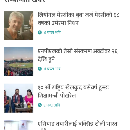
लियोनल मेस्सीका बुबा जर्ज मेस्सीको ६८
वर्षको उमेरमा निधन
४ घण्टा अघि
एनपीएलको तेस्रो संस्करण अक्टोबर २६
देखि हुने
४ घण्टा अघि
१० औँ राष्ट्रिय खेलकुद यसैवर्ष हुन्छःः
शिक्षामन्त्री पोखरेल
६ घण्टा अघि
एसियाड तयारीलाई बक्सिङ टोली भारत