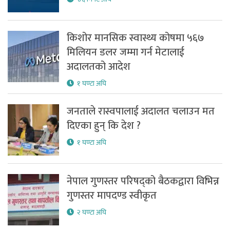
किशोर मानसिक स्वास्थ्य कोषमा ५६७
मिलियन डलर जम्मा गर्न मेटालाई
अदालतको आदेश
१ घण्टा अघि
जनताले रास्वपालाई अदालत चलाउन मत
दिएका हुन् कि देश ?
१ घण्टा अघि
नेपाल गुणस्तर परिषद्को बैठकद्वारा विभिन्न
गुणस्तर मापदण्ड स्वीकृत
२ घण्टा अघि