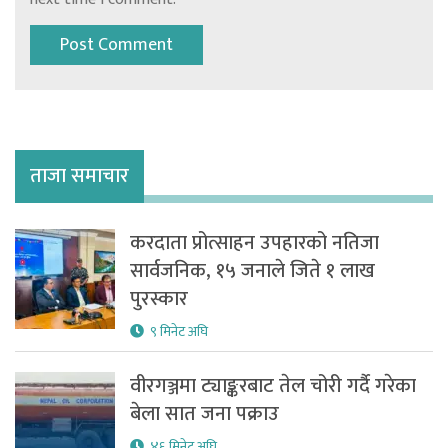
ताजा समाचार
करदाता प्रोत्साहन उपहारको नतिजा
सार्वजनिक, १५ जनाले जिते १ लाख
पुरस्कार
९ मिनेट अघि
वीरगञ्जमा ट्याङ्करबाट तेल चोरी गर्दै गरेका
बेला सात जना पक्राउ
४६ मिनेट अघि