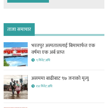
ताजा समाचार
भरतपुर अस्पताललाई बिमामार्फत एक
वर्षमा एक अर्ब प्राप्त
९ मिनेट अघि
असममा बाढीबाट ९७ जनाको मृत्यु
१४ मिनेट अघि