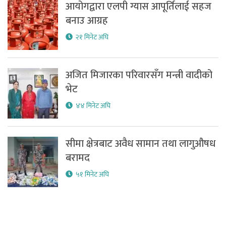
आयोगद्वारा एलपी ग्यास आपूर्तिलाई सहज
बनाउ आग्रह
२१ मिनेट अघि
अजित मिजारका परिवारसँग मन्त्री वादीको
भेट
४४ मिनेट अघि
सीमा क्षेत्रबाट अवैध सामान तथा लागुऔषध
बरामद
५१ मिनेट अघि