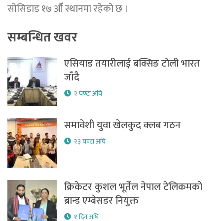
सोसिडाड १७ औँ स्थानमा रहेको छ ।
सम्बन्धित खवर
एसियाड तयारीलाई बक्सिङ टोली भारत
जाँदै
२ घण्टा अघि
समावेशी युवा खेलकुद क्लब गठन
२३ घण्टा अघि
क्रिकेटर कुशल भूर्तेल नेपाल टेलिकमको
ब्रान्ड एम्बेसडर नियुक्त
१ दिन अघि