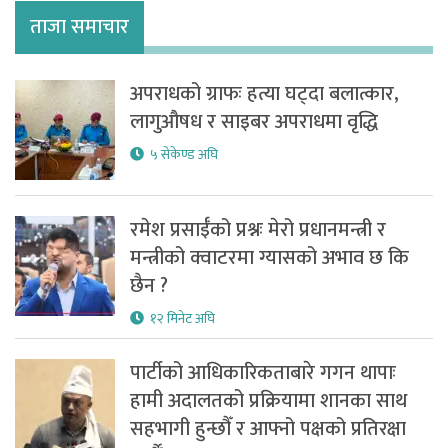
ताजा समाचार
अपराधको ग्राफः हत्या घट्दा बलात्कार,
लागुऔषध र साइबर अपराधमा वृद्धि
५ सेकेण्ड अघि
रमेश प्रसाईँको प्रश्नः मेरो प्रधानमन्त्री र
मन्त्रीको क्वाटरमा ग्यासको अभाव छ कि
छैन ?
१२ मिनेट अघि
पार्टीको आधिकारिकताबारे गगन थापाः
हामी अदालतको प्रक्रियामा शानका साथ
सहभागी हुन्छौँ र आफ्नो पक्षको प्रतिरक्षा