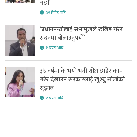
गर्छौँ
३९ मिनेट अघि
‘प्रधानमन्त्रीलाई सभामुखले रुलिङ गरेर
सदनमा बोलाउनुपर्यो’
१ घण्टा अघि
३५ वर्षमा के भयो भनी सोध्न छाडेर काम
गरेर देखाउन सरकारलाई खुश्बु ओलीको
सुझाव
१ घण्टा अघि