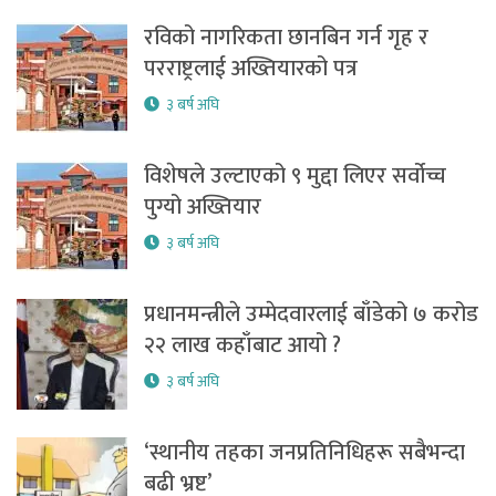
रविको नागरिकता छानबिन गर्न गृह र
परराष्ट्रलाई अख्तियारको पत्र
३ बर्ष अघि
विशेषले उल्टाएको ९ मुद्दा लिएर सर्वोच्च
पुग्यो अख्तियार
३ बर्ष अघि
प्रधानमन्त्रीले उम्मेदवारलाई बाँडेको ७ करोड
२२ लाख कहाँबाट आयो ?
३ बर्ष अघि
‘स्थानीय तहका जनप्रतिनिधिहरू सबैभन्दा
बढी भ्रष्ट’