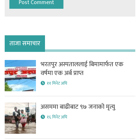
ताजा समाचार
भरतपुर अस्पताललाई बिमामार्फत एक
वर्षमा एक अर्ब प्राप्त
११ मिनेट अघि
असममा बाढीबाट ९७ जनाको मृत्यु
१६ मिनेट अघि