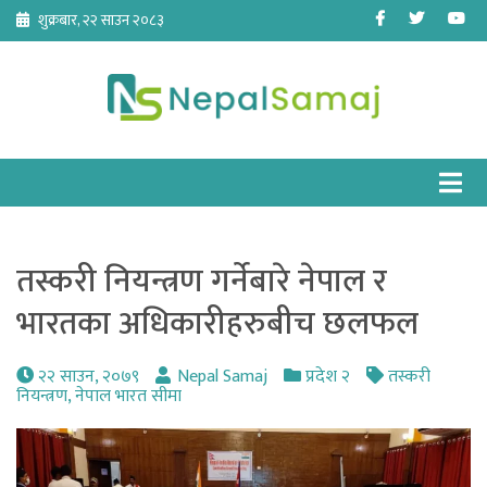
Skip
Facebook
Twitter
Yo
शुक्रबार, २२ साउन २०८३
to
content
तस्करी नियन्त्रण गर्नेबारे नेपाल र
भारतका अधिकारीहरुबीच छलफल
२२ साउन, २०७९
Nepal Samaj
प्रदेश २
तस्करी
नियन्त्रण
,
नेपाल भारत सीमा