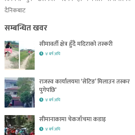
दैनिकबाट
सम्बन्धित खवर
सीमावर्ती क्षेत्र हुँदै मदिराको तस्करी
४ बर्ष अघि
राजस्व कार्यालयमा ‘सेटिङ’ मिलाउन तस्कर
पुगेपछि‘
४ बर्ष अघि
सीमानाकामा चेकजाँचमा कडाइ
४ बर्ष अघि