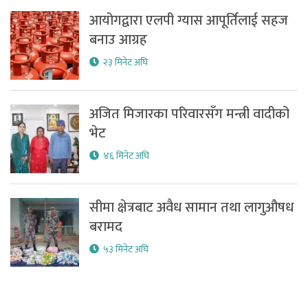
आयोगद्वारा एलपी ग्यास आपूर्तिलाई सहज
बनाउ आग्रह
२३ मिनेट अघि
अजित मिजारका परिवारसँग मन्त्री वादीको
भेट
४६ मिनेट अघि
सीमा क्षेत्रबाट अवैध सामान तथा लागुऔषध
बरामद
५३ मिनेट अघि