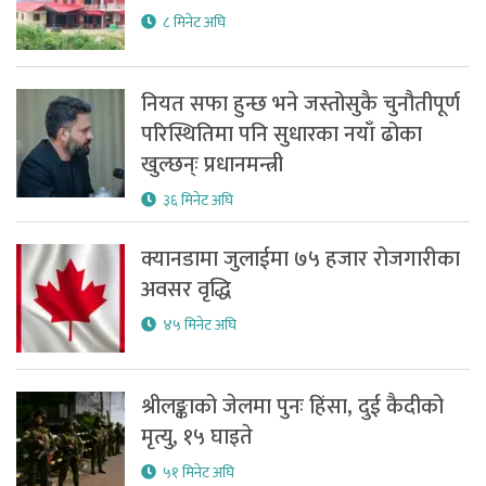
८ मिनेट अघि
नियत सफा हुन्छ भने जस्तोसुकै चुनौतीपूर्ण
परिस्थितिमा पनि सुधारका नयाँ ढोका
खुल्छन्ः प्रधानमन्त्री
३६ मिनेट अघि
क्यानडामा जुलाईमा ७५ हजार रोजगारीका
अवसर वृद्धि
४५ मिनेट अघि
श्रीलङ्काको जेलमा पुनः हिंसा, दुई कैदीको
मृत्यु, १५ घाइते
५१ मिनेट अघि