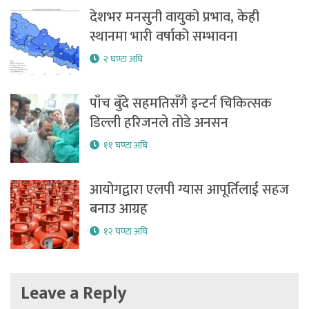
देशभर मनसुनी वायुको प्रभाव, केही
स्थानमा भारी वर्षाको सम्भावना
२ घण्टा अघि
पाँच बुँदे सहमतिसँगै इन्टर्न चिकित्सक
डिल्ली हरिजनले तोडे अनसन
११ घण्टा अघि
आयोगद्वारा एलपी ग्यास आपूर्तिलाई सहज
बनाउ आग्रह
१२ घण्टा अघि
Leave a Reply