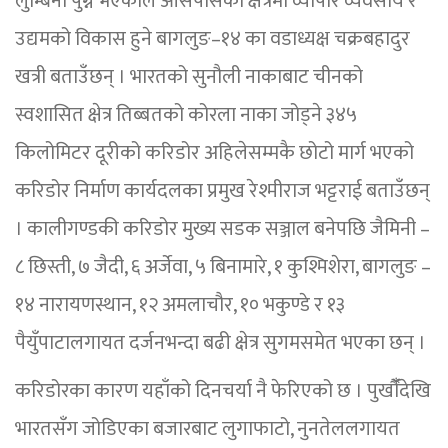
लुम्बिनी पुग्ने भएकाले आसपासका क्षेत्रमा व्यापार व्यवसाय र
उद्यमको विकास हुने बागलुङ–१४ का वडाध्यक्ष चक्रबहादुर
खत्री बताउँछन् । भारतको सुनौली नाकाबाट चीनको
स्वशासित क्षेत्र तिब्बतको कोरला नाका जोड्ने ३४५
किलोमिटर दूरीको करिडोर अहिलेसम्मकै छोटो मार्ग भएको
करिडोर निर्माण कार्यदलका प्रमुख रेश्मीराज भट्टराई बताउँछन्
। कालीगण्डकी करिडोर मुख्य सडक सञ्जाल बनेपछि जैमिनी –
८ छिस्ती, ७ जैदी, ६ अर्जेवा, ५ बिनामारे, १ कुश्मिशेरा, बागलुङ –
१४ नारायणस्थान, १२ अमलाचौर, १० भकुण्डे र १३
पैयुँपाटालगायत दर्जनभन्दा बढी क्षेत्र सुगमसमेत भएका छन् ।
करिडोरका कारण यहाँको दिनचर्या नै फेरिएको छ । पुर्खौंँदेखि
भारतसँग जोडिएका बजारबाट लुगाफाटो, नुनतेललगायत