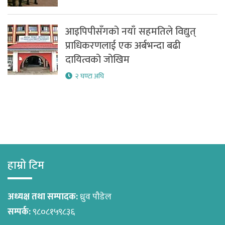
आइपिपीसँगको नयाँ सहमतिले विद्युत्
प्राधिकरणलाई एक अर्बभन्दा बढी
दायित्वको जोखिम
२ घण्टा अघि
हाम्रो टिम
अध्यक्ष तथा सम्पादक:
ध्रुव पौडेल
सम्पर्क:
९८०८१५९८३६