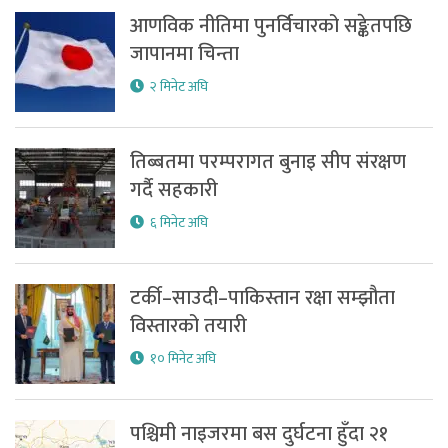
आणविक नीतिमा पुनर्विचारको सङ्केतपछि
जापानमा चिन्ता
२ मिनेट अघि
तिब्बतमा परम्परागत बुनाइ सीप संरक्षण
गर्दै सहकारी
६ मिनेट अघि
टर्की–साउदी–पाकिस्तान रक्षा सम्झौता
विस्तारको तयारी
१० मिनेट अघि
पश्चिमी नाइजरमा बस दुर्घटना हुँदा २१