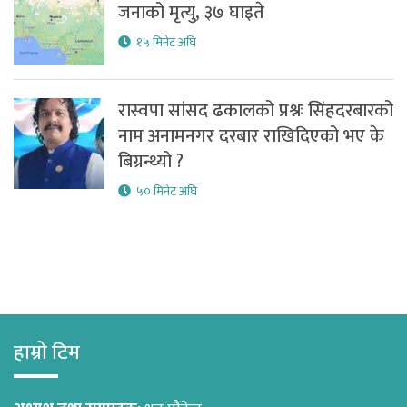
जनाको मृत्यु, ३७ घाइते
१५ मिनेट अघि
रास्वपा सांसद ढकालको प्रश्नः सिंहदरबारको
नाम अनामनगर दरबार राखिदिएको भए के
बिग्रन्थ्यो ?
५० मिनेट अघि
हाम्रो टिम