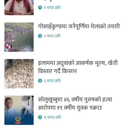
१ घण्टा अघि
गोसाइँकुण्डमा जनैपूर्णिमा मेलाको तयारी
२ घण्टा अघि
इलाममा अदुवाको आकर्षक मूल्य, खेती
विस्तार गर्दै किसान
३ घण्टा अघि
सोलुखुम्बुमा ४६ वर्षीय पुरुषको हत्या
आरोपमा १९ वर्षीय युवक पक्राउ
४ घण्टा अघि