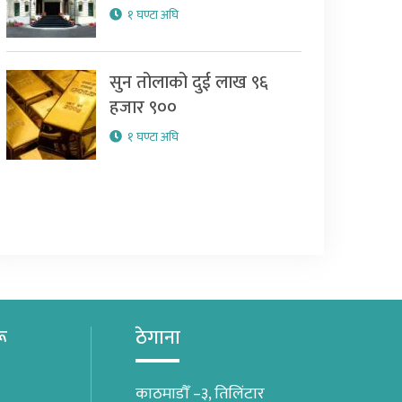
१ घण्टा अघि
सुन तोलाको दुई लाख ९६
हजार ९००
१ घण्टा अघि
रू
ठेगाना
काठमाडौँ –३, तिलिंटार