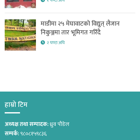
१ घण्टा अघि
माडीमा २५ मेघावाटको विद्युत् लैजान
निकुञ्जमा तार भूमिगत गरिँदै
२ घण्टा अघि
हाम्रो टिम
अध्यक्ष तथा सम्पादक:
ध्रुव पौडेल
सम्पर्क:
९८०८१५९८३६