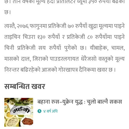
छ । तीन वर्षको मूल्य हेर्दा प्रतिलिटर घ्यूमा ३५० रुपैयाँ बढेको
छ ।
त्यस्तै, २०७६ फागुनमा प्रतिकेजी ७० रुपैयाँ खुद्रा मूल्यमा पाइने
ताइचिन चिउरा १३० रुपैयाँ र प्रतिकेजी ८० रुपैयाँमा पाइने
चिनी प्रतिकेजी सय रुपैयाँ पुगेको छ । यीबाहेक, चामल,
मासको दाल, जिराको पाउडरलगायत धेरैजसो वस्तुको मूल्य
निरन्तर बढिरहेको आजको गोरखापत्र दैनिकमा खवर छ ।
सम्बन्धित खवर
बहाना रुस–युक्रेन युद्ध : चुलो बाल्नै सकस
४ बर्ष अघि