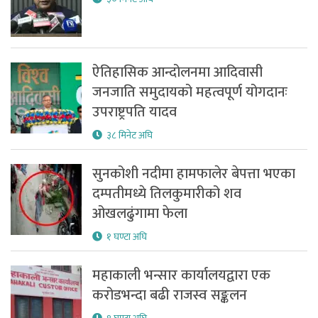
ऐतिहासिक आन्दोलनमा आदिवासी
जनजाति समुदायको महत्वपूर्ण योगदानः
उपराष्ट्रपति यादव
३८ मिनेट अघि
सुनकोशी नदीमा हामफालेर बेपत्ता भएका
दम्पतीमध्ये तिलकुमारीको शव
ओखलढुंगामा फेला
१ घण्टा अघि
महाकाली भन्सार कार्यालयद्वारा एक
करोडभन्दा बढी राजस्व सङ्कलन