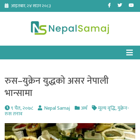
Skip
Facebook
Twitter
Yo
आइतबार, २४ साउन २०८३
to
content
रुस–युक्रेन युद्धको असर नेपाली
भान्सामा
९ चैत, २०७८
Nepal Samaj
अर्थ
मूल्य वृद्धि
,
युक्रेन-
रुस तनाव