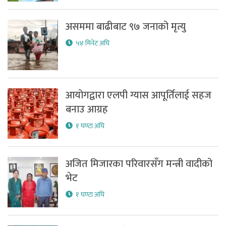
असममा बाढीबाट ९७ जनाको मृत्यु
५४ मिनेट अघि
आयोगद्वारा एलपी ग्यास आपूर्तिलाई सहज
बनाउ आग्रह
१ घण्टा अघि
अजित मिजारका परिवारसँग मन्त्री वादीको
भेट
१ घण्टा अघि