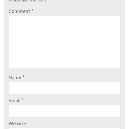
fields are marked
*
Comment
*
Name
*
Email
*
Website