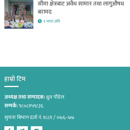
सीमा क्षेत्रबाट अवैध सामान तथा लागुऔषध
बरामद
१ घण्टा अघि
हाम्रो टिम
अध्यक्ष तथा सम्पादक:
ध्रुव पौडेल
सम्पर्क:
९८०८१५९८३६
सुचना बिभाग दर्ता नं. १८८१ / ०७६–७७