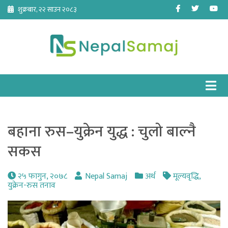
Skip
Facebook
Twitter
Yo
शुक्रबार, २२ साउन २०८३
to
content
बहाना रुस–युक्रेन युद्ध : चुलो बाल्नै
सकस
२५ फागुन, २०७८
Nepal Samaj
अर्थ
मूल्यवृद्धि
,
युक्रेन-रुस तनाव