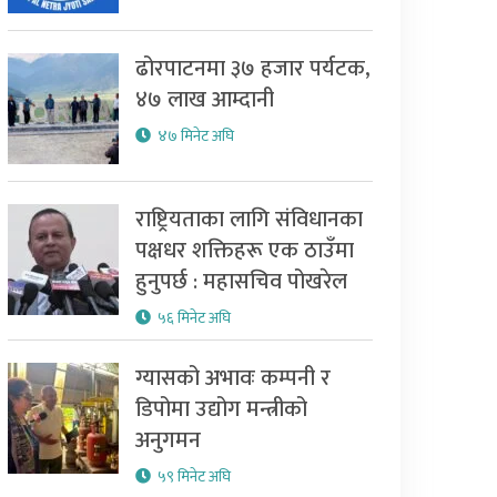
ढोरपाटनमा ३७ हजार पर्यटक,
४७ लाख आम्दानी
४७ मिनेट अघि
राष्ट्रियताका लागि संविधानका
पक्षधर शक्तिहरू एक ठाउँमा
हुनुपर्छ : महासचिव पोखरेल
५६ मिनेट अघि
ग्यासको अभावः कम्पनी र
डिपोमा उद्योग मन्त्रीको
अनुगमन
५९ मिनेट अघि