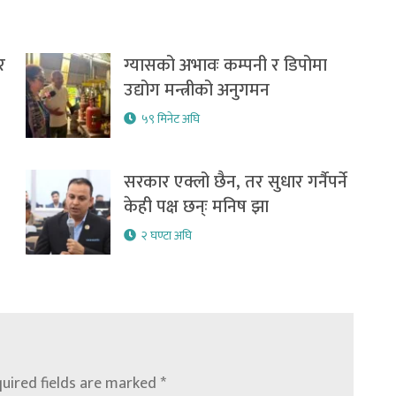
र
ग्यासको अभावः कम्पनी र डिपोमा
उद्योग मन्त्रीको अनुगमन
५९ मिनेट अघि
सरकार एक्लो छैन, तर सुधार गर्नैपर्ने
केही पक्ष छन्ः मनिष झा
२ घण्टा अघि
uired fields are marked
*