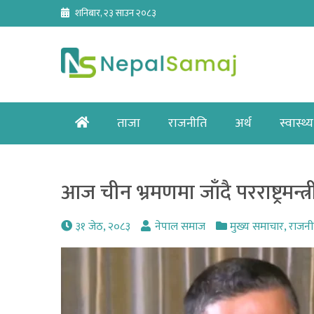
Skip
शनिबार, २३ साउन २०८३
to
content
Home
ताजा
राजनीति
अर्थ
स्वास्थ्य
आज चीन भ्रमणमा जाँदै परराष्ट्रमन्त
३१ जेठ, २०८३
नेपाल समाज
मुख्य समाचार
,
राजनी