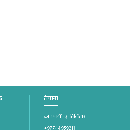
रू
ठेगाना
काठमाडौँ –३, तिलिंटार
+977-14959311