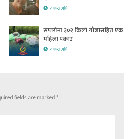
२ घण्टा अघि
सप्तरीमा ३०२ किलो गाँजासहित एक
महिला पक्राउ
२ घण्टा अघि
uired fields are marked
*