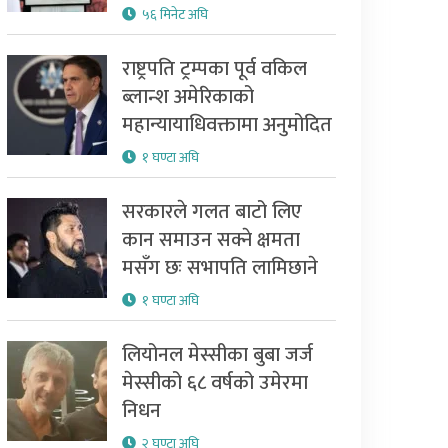
५६ मिनेट अघि
राष्ट्रपति ट्रम्पका पूर्व वकिल
ब्लान्श अमेरिकाको
महान्यायाधिवक्तामा अनुमोदित
१ घण्टा अघि
सरकारले गलत बाटो लिए
कान समाउन सक्ने क्षमता
मसँग छः सभापति लामिछाने
१ घण्टा अघि
लियोनल मेस्सीका बुबा जर्ज
मेस्सीको ६८ वर्षको उमेरमा
निधन
२ घण्टा अघि