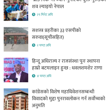
शव ल्याइयो नेपाल
२९ मिनेट अघि
सशस्त्र प्रहरीका ३३ एसपीको
सरुवा(सूचीसहित)
२ घण्टा अघि
हिन्दू अधिराज्य र राजसंस्था पुनः स्थापना
हाम्रो बटमलाइन हुन्छ : धवलशमशेर राणा
४ घण्टा अघि
कांग्रेसको विशेष महाधिवेशनसम्बन्धी
विवादको मुद्दा पुनरावलोकन गर्न सर्वोच्चको
अनुमति