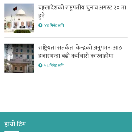
बङ्गलादेशको राष्ट्रपतीय चुनाव अगस्ट २० मा
हुने
४३ मिनेट अघि
राष्ट्रियता सतर्कता केन्द्रको अनुगमनः आठ
हजारभन्दा बढी कर्मचारी कारबाहीमा
५८ मिनेट अघि
हाम्रो टिम