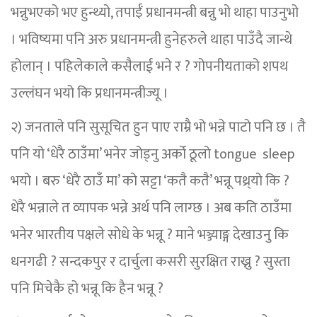
भन्नुभएको भए हुन्थ्यो, तपाईँ प्रधानमन्त्री बन्नु भो थाहा पाउनुभो
। भविष्यमा पनि अरु प्रधानमन्त्री हुनेहरुले थाहा पाउँदै जान्थे
होलान् । पहिलेकाले कसैलाई भने र ? गोपनीयताको शपथ
उल्लंघन भयो कि प्रधानमन्त्रीज्यू ।
२) जनताले पनि सुसूचित हुन पाए राम्रै भो भन्ने पाटो पनि छ । तै
पनि यो ‘धेरै ठाउँमा’ भनेर जोड्नु अर्को ठूलो tongue sleep
भयो । बरु ‘धेरै ठाउँ मा’ को सट्टा ‘कतै कतै’ भन्नू पथ्र्यो कि ?
धेरै भन्नाले त व्यापक भन्ने अर्थ पनि लाग्छ । अब कति ठाउँमा
भनेर भारतीय पक्षले सोधे के भन्नू ? माने भञ्ज्याङ्ग देखाउनु कि
धनगढी ? सन्दकपुर र दार्चुला कसरी सुरक्षित राख्नु ? सुस्ता
पनि मिचेकै हो भन्नू कि हैन भन्नू ?