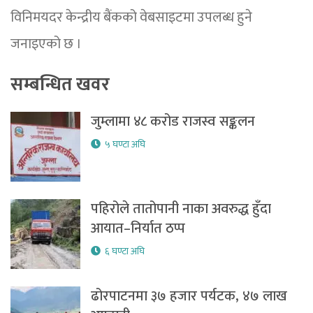
विनिमयदर केन्द्रीय बैंकको वेबसाइटमा उपलब्ध हुने
जनाइएको छ ।
सम्बन्धित खवर
जुम्लामा ४८ करोड राजस्व सङ्कलन
५ घण्टा अघि
पहिरोले तातोपानी नाका अवरुद्ध हुँदा
आयात–निर्यात ठप्प
६ घण्टा अघि
ढोरपाटनमा ३७ हजार पर्यटक, ४७ लाख