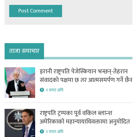
ताजा समाचार
इरानी राष्ट्रपति पेजेस्कियान भन्छन्-तेहरान
संवादको पक्षमा छ तर आत्मसमर्पण गर्ने छैन
२ घण्टा अघि
राष्ट्रपति ट्रम्पका पूर्व वकिल ब्लान्श
अमेरिकाको महान्यायाधिवक्तामा अनुमोदित
२ घण्टा अघि