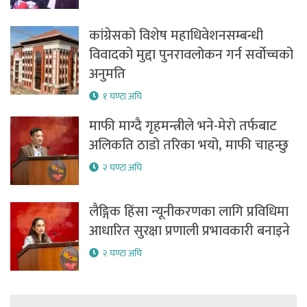
कांग्रेसको विशेष महाधिवेशनसम्बन्धी
विवादको मुद्दा पुनरावलोकन गर्न सर्वोच्चको
अनुमति
१ घण्टा अघि
माफी माग्दै गृहमन्त्रीले भने-मेरो तर्फबाट
अलिकति ठाडो तरिका भयो, माफी चाहन्छु
२ घण्टा अघि
लैङ्गिक हिंसा न्यूनीकरणका लागि प्रविधिमा
आधारित सुरक्षा प्रणाली प्रभावकारी बनाइने
२ घण्टा अघि