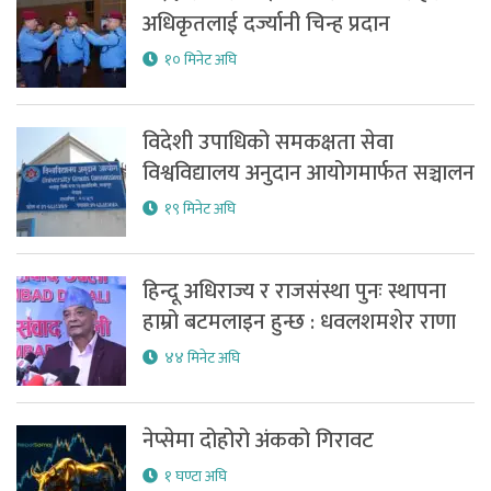
अधिकृतलाई दर्ज्यानी चिन्ह प्रदान
१० मिनेट अघि
विदेशी उपाधिको समकक्षता सेवा
विश्वविद्यालय अनुदान आयोगमार्फत सञ्चालन
१९ मिनेट अघि
हिन्दू अधिराज्य र राजसंस्था पुनः स्थापना
हाम्रो बटमलाइन हुन्छ : धवलशमशेर राणा
४४ मिनेट अघि
नेप्सेमा दोहोरो अंकको गिरावट
१ घण्टा अघि