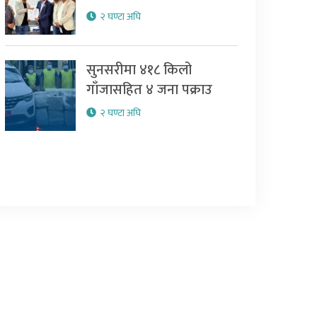
२ घण्टा अघि
सुनसरीमा ४१८ किलो
गाँजासहित ४ जना पक्राउ
२ घण्टा अघि