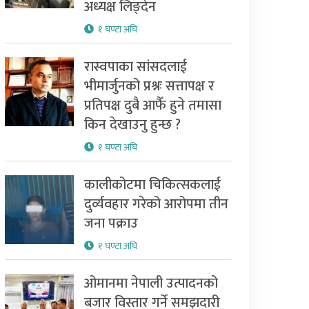
अध्यक्ष लिङ्देन
१ घण्टा अघि
रास्वपाका सांसदलाई
भीमार्जुनको प्रश्नः सत्तापक्ष र
प्रतिपक्ष दुबै आफैँ हुने तमासा
किन देखाउनु हुन्छ ?
१ घण्टा अघि
कालीकोटमा चिकित्सकलाई
दुर्व्यवहार गरेको आरोपमा तीन
जना पक्राउ
१ घण्टा अघि
ओमानमा नेपाली उत्पादनको
बजार विस्तार गर्ने समझदारी