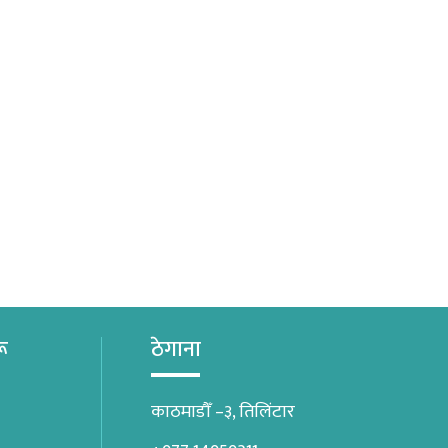
रू
ठेगाना
काठमाडौँ –३, तिलिंटार