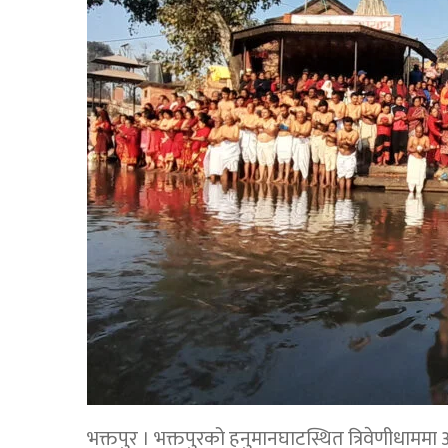
भक्तपुर । भक्तपुरको हनुमानघाटस्थित त्रिवेणीधा