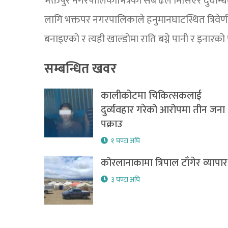
भक्तपुर नगरपालिकाभित्रका सबै ढल मिसिएर दुर्घन्ध
लागि भक्तपर नगरपालिकाले हनुमानघाटस्थित त्रिवेण
बनाइएको र त्यही खाल्डोमा राति बग्ने पानी र इनारको
सम्बन्धित खवर
कालीकोटमा चिकित्सकलाई
दुर्व्यवहार गरेको आरोपमा तीन जना
पक्राउ
१ घण्टा अघि
कोरलानाकामा त्रिपाल टाँगेर व्यापार
३ घण्टा अघि