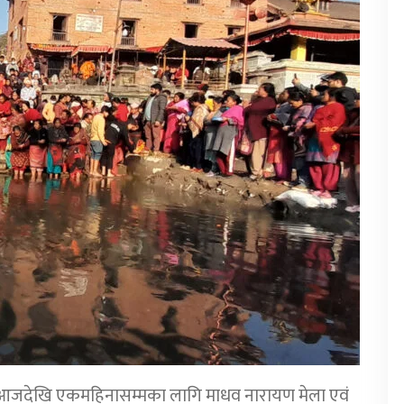
ममा आजदेखि एकमहिनासम्मका लागि माधव नारायण मेला एवं