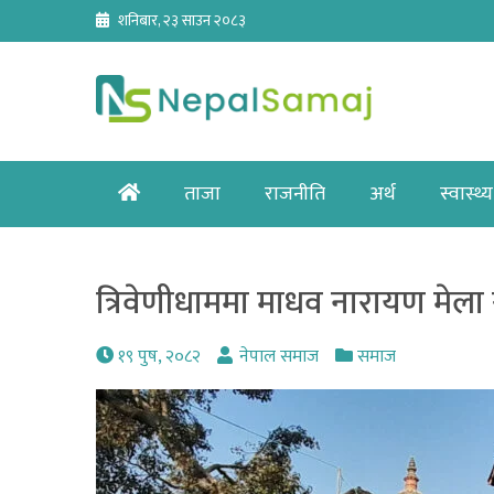
Skip
शनिबार, २३ साउन २०८३
to
content
Home
ताजा
राजनीति
अर्थ
स्वास्थ्य
त्रिवेणीधाममा माधव नारायण मेला 
१९ पुष, २०८२
नेपाल समाज
समाज