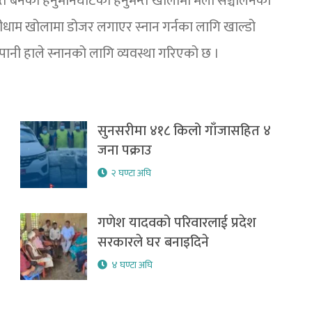
ित बनेको हनुमानघाटको हनुमन्ते खोलामा मेला सञ्चालनका
ीधाम खोलामा डोजर लगाएर स्नान गर्नका लागि खाल्डो
 पानी हाले स्नानको लागि व्यवस्था गरिएको छ ।
सुनसरीमा ४१८ किलो गाँजासहित ४
जना पक्राउ
२ घण्टा अघि
गणेश यादवको परिवारलाई प्रदेश
सरकारले घर बनाइदिने
४ घण्टा अघि