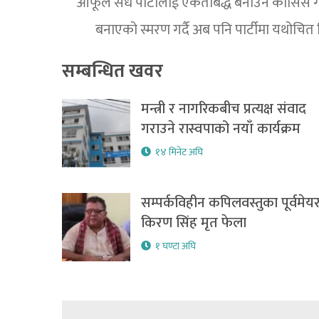
आफूले सधै पार्टीलाई एकताबद्ध बनाउन कोसिस गर
बनाएको स्मरण गर्दै अब पनि पार्टीमा यथोचित
सम्बन्धित खवर
मन्त्री र नागरिकबीच प्रत्यक्ष संवाद
गराउने रास्वपाको नयाँ कार्यक्रम
१४ मिनेट अघि
सम्पर्कविहीन कपिलवस्तुका पूर्वमेय
किरण सिंह मृत फेला
१ घण्टा अघि