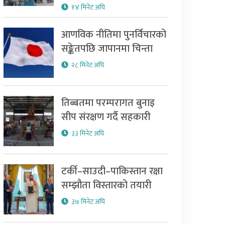
१४ मिनेट अघि
आणविक नीतिमा पुनर्विचारको
सङ्केतपछि जापानमा चिन्ता
२८ मिनेट अघि
तिब्बतमा परम्परागत बुनाइ
सीप संरक्षण गर्दै सहकारी
३३ मिनेट अघि
टर्की–साउदी–पाकिस्तान रक्षा
सम्झौता विस्तारको तयारी
३७ मिनेट अघि