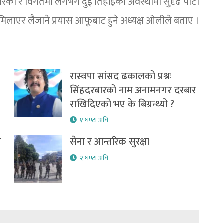
ेको र विगतमा लगभग दुई तिहाइको अवस्थामा सुदृढ पार्टी
 मिलाएर लैजाने प्रयास आफूबाट हुने अध्यक्ष ओलीले बताए ।
रास्वपा सांसद ढकालको प्रश्नः
सिंहदरबारको नाम अनामनगर दरबार
राखिदिएको भए के बिग्रन्थ्यो ?
१ घण्टा अघि
र
सेना र आन्तरिक सुरक्षा
२ घण्टा अघि