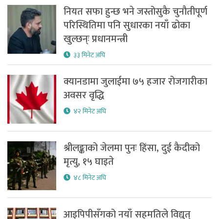
नियत सफा हुन्छ भने जस्तोसुकै चुनौतीपूर्ण
परिस्थितिमा पनि सुधारका नयाँ ढोका
खुल्छन्ः प्रधानमन्त्री
३३ मिनेट अघि
क्यानडामा जुलाईमा ७५ हजार रोजगारीका
अवसर वृद्धि
४२ मिनेट अघि
श्रीलङ्काको जेलमा पुनः हिंसा, दुई कैदीको
मृत्यु, १५ घाइते
४८ मिनेट अघि
आइपिपीसँगको नयाँ सहमतिले विद्युत्