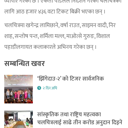
व्यापार गरेको छ । एकता पौडेलले निर्देशन गरेको चलचित्रका
लागि आठ हजार ४३६ वटा टिकट बिक्री भएका छन् ।
चलचित्रमा खगेन्द्र लामिछाने, वर्षा राउत, साइमन वादी, निर
शाह, सन्तोष पन्त, शर्मिला मल्ल, माओत्से गुरुङ, विशाल
पहाडीलगायत कलाकारले अभिनय गरेका छन् ।
सम्बन्धित खवर
‘झिँगेदाउ-२’ को टिजर सार्वजनिक
२ दिन अघि
सांस्कृतिक तथा राष्ट्रिय महत्वका
चलचित्रलाई साढे तीन करोड अनुदान दिइने