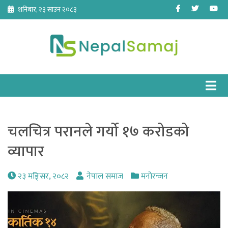
Skip
Facebook
Twitter
Yo
शनिबार, २३ साउन २०८३
to
content
चलचित्र परानले गर्यो १७ करोडको
व्यापार
२३ मङि्सर, २०८२
नेपाल समाज
मनोरन्जन