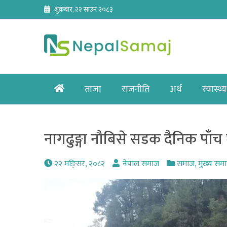
Skip
शुक्रबार, २२ साउन २०८३
to
content
Home
ताजा
राजनीति
अर्थ
स्वास्थ्य
नागढुङ्गा नौबिसे सडक दैनिक पाँच घ
२२ मङि्सर, २०८२
नेपाल समाज
समाज
,
मुख्य सम