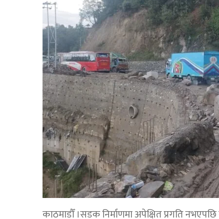
काठमाडौँ ।सडक निर्माणमा अपेक्षित प्रगति नभएपछि