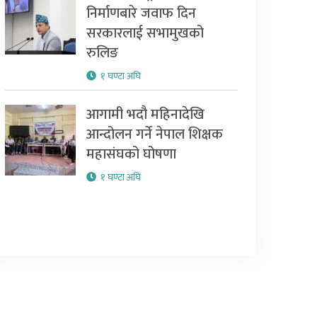
निर्माणबारे जवाफ दिन
सरकारलाई सभामुखको
रुलिङ
१ घण्टा अघि
आगामी भदौ महिनादेखि
आन्दोलन गर्ने नेपाल शिक्षक
महासंघको घोषणा
१ घण्टा अघि