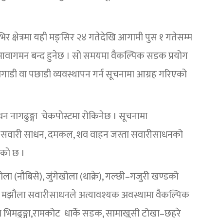
भिर क्षेत्रमा यही मङ्सिर २४ गतेदेखि आगामी पुस १ गतेसम्म
 आवागमन बन्द हुनेछ । सो समयमा वैकल्पिक सडक प्रयोग
ाडी वा पछाडी व्यवस्थापन गर्न सूचनामा आग्रह गरिएको
न नागढुङ्गा चेकपोस्टमा रोकिनेछ । सूचनामा
ायका सवारी साधन, दमकल, शव वाहन जस्ता सवारीसाधनको
एको छ ।
ा (नौबिसे), जुंगेखोला (थाक्रे), गल्छी–गजुरी खण्डको
तथा मझौला सवारीसाधनले अत्यावश्यक अवस्थामा वैकल्पिक
ईला भिमढुङ्गा,रामकोट धार्के सडक, सामाखुसी टोखा–छहरे