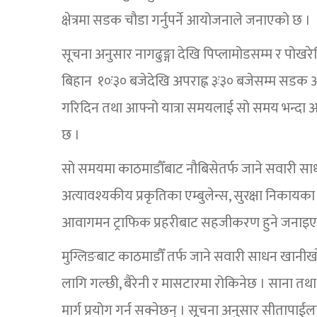
क्षेत्रमा सडक चौडा गर्नुपर्ने आयोजनाले जनाएको छ ।
सूचना अनुसार नागढुङ्गा देखि पिप्लामोडसम्म र पोखरे
बिहान १०ः३० बजेदेखि अपराह्न ३ः३० बजेसम्म सडक
गरिदिन तथा आफ्नो यात्रा समयलाई सो समय भन्दा अग
छ ।
सो समयमा काठमाडौँबाट नौबिसेतर्फ जाने सवारी साध
अत्यावश्यकीय प्रकृतिका एम्बुलेन्स, सुरक्षा निक
आवागमन ट्राफिक प्रहरीबाट सहजीकरण हुने जनाइ
मुग्लिङबाट काठमाडौँ तर्फ जाने सवारी साधन खानीखोल
लागि गल्छी, बैरेनी र मासटारमा रोकिनेछ । साना 
मार्ग प्रयोग गर्न सक्नेछन् । सूचना अनुसार सीतापा