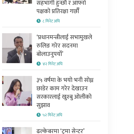
सहभागी हुन्छौँ र आफ्नो
पक्षको प्रतिरक्षा गर्छौँ
८ मिनेट अघि
‘प्रधानमन्त्रीलाई सभामुखले
रुलिङ गरेर सदनमा
बोलाउनुपर्यो’
४२ मिनेट अघि
३५ वर्षमा के भयो भनी सोध्न
छाडेर काम गरेर देखाउन
सरकारलाई खुश्बु ओलीको
सुझाव
५२ मिनेट अघि
ढल्केबरमा ‘ट्रमा सेन्टर’