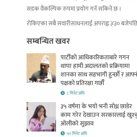
सडक वैकल्पिक रुपमा प्रयोग गर्न सकिने छ ।
रोकिएका सबै सवारीसाधनलाई अपराह्न ३ः३० बजेपछि म
सम्बन्धित खवर
पार्टीको आधिकारिकताबारे गगन
थापाः हामी अदालतको प्रक्रियामा
शानका साथ सहभागी हुन्छौँ र आफ्न
पक्षको प्रतिरक्षा गर्छौँ
८ मिनेट अघि
३५ वर्षमा के भयो भनी सोध्न छाडेर
काम गरेर देखाउन सरकारलाई खुश्ब
ओलीको सुझाव
५२ मिनेट अघि