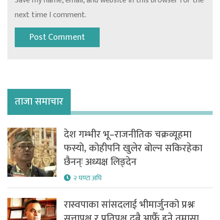
Save my name, email, and website in this browser for the
next time I comment.
ताजा समाचार
देश गम्भीर भू–राजनीतिक चक्रव्यूहमा
फस्यो, कोहीपनि खुलेर बोल्न सकिरहेका
छैनन्ः अध्यक्ष लिङ्देन
२ घण्टा अघि
रास्वपाका सांसदलाई भीमार्जुनको प्रश्नः
सत्तापक्ष र प्रतिपक्ष दुबै आफैँ हुने तमासा