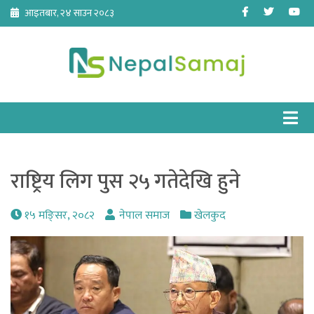
Skip
Facebook
Twitter
Yo
आइतबार, २४ साउन २०८३
to
content
राष्ट्रिय लिग पुस २५ गतेदेखि हुने
१५ मङि्सर, २०८२
नेपाल समाज
खेलकुद