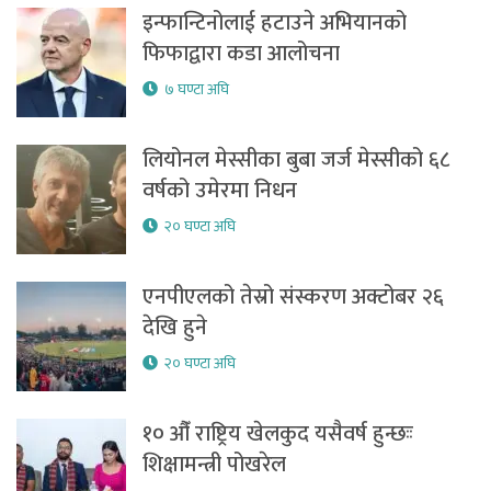
इन्फान्टिनोलाई हटाउने अभियानको
फिफाद्वारा कडा आलोचना
७ घण्टा अघि
लियोनल मेस्सीका बुबा जर्ज मेस्सीको ६८
वर्षको उमेरमा निधन
२० घण्टा अघि
एनपीएलको तेस्रो संस्करण अक्टोबर २६
देखि हुने
२० घण्टा अघि
१० औँ राष्ट्रिय खेलकुद यसैवर्ष हुन्छःः
शिक्षामन्त्री पोखरेल