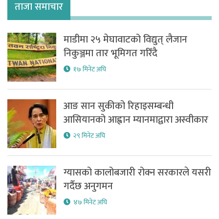
ताजा समाचार
माडीमा २५ मेघावाटको विद्युत् लैजान
निकुञ्जमा तार भूमिगत गरिँदै
१७ मिनेट अघि
आङ सान सुकीको रिहाइसम्बन्धी
आसियानको आह्वान म्यानमाद्वारा अस्वीकार
२९ मिनेट अघि
ग्यासको कालोबजारी रोक्न सरकारले यसरी
गर्दैछ अनुगमन
४७ मिनेट अघि