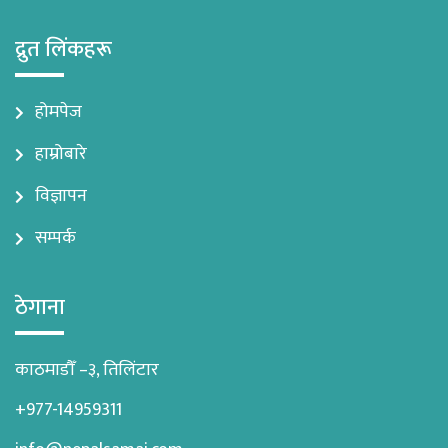
द्रुत लिंकहरू
होमपेज
हाम्रोबारे
विज्ञापन
सम्पर्क
ठेगाना
काठमाडौँ –३, तिलिंटार
+977-14959311