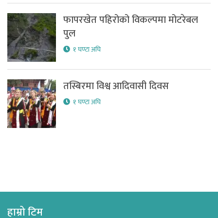
फापरखेत पहिरोको विकल्पमा मोटरेबल
पुल
१ घण्टा अघि
तस्बिरमा विश्व आदिवासी दिवस
१ घण्टा अघि
हाम्रो टिम