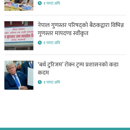
१ घण्टा अघि
नेपाल गुणस्तर परिषद्को बैठकद्वारा विभिन्न
गुणस्तर मापदण्ड स्वीकृत
१ घण्टा अघि
‘बर्थ टुरिजम’ रोक्न ट्रम्प प्रशासनको कडा
कदम
१ घण्टा अघि