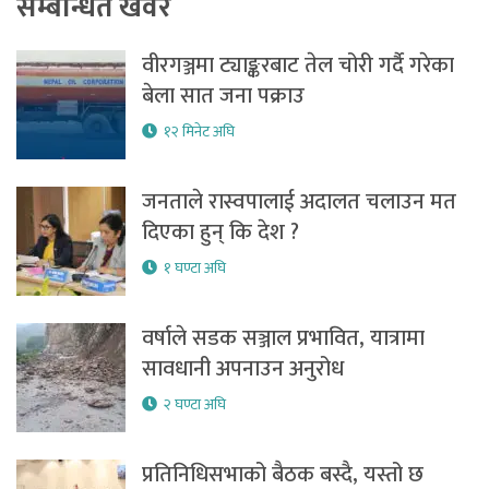
सम्बन्धित खवर
वीरगञ्जमा ट्याङ्करबाट तेल चोरी गर्दै गरेका
बेला सात जना पक्राउ
१२ मिनेट अघि
जनताले रास्वपालाई अदालत चलाउन मत
दिएका हुन् कि देश ?
१ घण्टा अघि
वर्षाले सडक सञ्जाल प्रभावित, यात्रामा
सावधानी अपनाउन अनुरोध
२ घण्टा अघि
प्रतिनिधिसभाको बैठक बस्दै, यस्तो छ