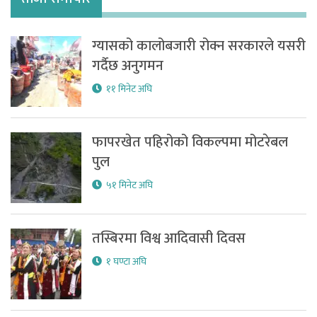
ग्यासको कालोबजारी रोक्न सरकारले यसरी
गर्दैछ अनुगमन
११ मिनेट अघि
फापरखेत पहिरोको विकल्पमा मोटरेबल
पुल
५१ मिनेट अघि
तस्बिरमा विश्व आदिवासी दिवस
१ घण्टा अघि