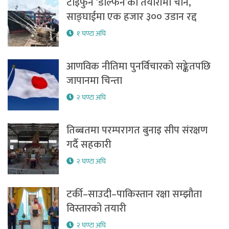
टाइफुन ‘डल्फिन’को तयारीमा चीन,
साङ्घाईमा एक हजार ३०० उडान रद्द
१ घण्टा अघि
आणविक नीतिमा पुनर्विचारको सङ्केतपछि
जापानमा चिन्ता
२ घण्टा अघि
तिब्बतमा परम्परागत बुनाइ सीप संरक्षण
गर्दै सहकारी
२ घण्टा अघि
टर्की–साउदी–पाकिस्तान रक्षा सम्झौता
विस्तारको तयारी
२ घण्टा अघि