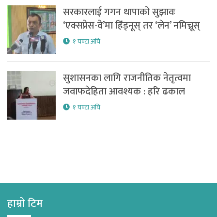
सरकारलाई गगन थापाको सुझावः
‘एक्सप्रेस-वे’मा हिँड्नूस् तर ‘लेन’ नमिच्नूस्
१ घण्टा अघि
सुशासनका लागि राजनीतिक नेतृत्वमा
जवाफदेहिता आवश्यक : हरि ढकाल
१ घण्टा अघि
हाम्रो टिम