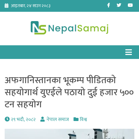
Skip
Facebook
Twitter
Yo
आइतबार, २४ साउन २०८३
to
content
अफगानिस्तानका भूकम्प पीडितको
सहयोगार्थ युएईले पठायो दुई हजार ५००
टन सहयोग
२९ भदौ, २०८२
नेपाल समाज
विश्व