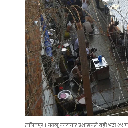
ललितपुर । नक्खु कारागार प्रशासनले यही भदौ २४ ग