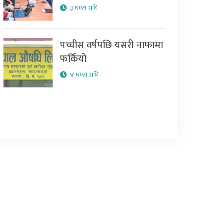
३ घण्टा अघि
पच्चीस वर्षपछि यसरी नाफामा
फर्कियो
४ घण्टा अघि