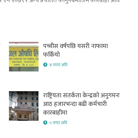
ार ऐन २०७९ र अन्य प्रचलित कानुनबमोजिम कारबाही अघि
र
पच्चीस वर्षपछि यसरी नाफामा
फर्कियो
४ घण्टा अघि
राष्ट्रियता सतर्कता केन्द्रको अनुगमनः
आठ हजारभन्दा बढी कर्मचारी
कारबाहीमा
५ घण्टा अघि