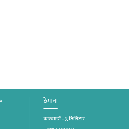
रू
ठेगाना
काठमाडौँ –३, तिलिंटार