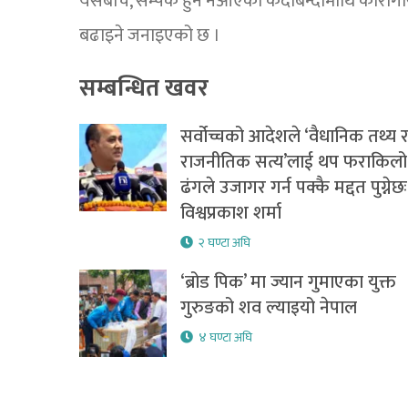
यसैबीच, सम्पर्क हुन नआएका कैदीबन्दीमाथि काराग
बढाइने जनाइएको छ ।
सम्बन्धित खवर
सर्वोच्चको आदेशले ‘वैधानिक तथ्य 
राजनीतिक सत्य’लाई थप फराकिलो
ढंगले उजागर गर्न पक्कै मद्दत पुग्नेछः
विश्वप्रकाश शर्मा
२ घण्टा अघि
‘ब्रोड पिक’ मा ज्यान गुमाएका युक्त
गुरुङको शव ल्याइयो नेपाल
४ घण्टा अघि