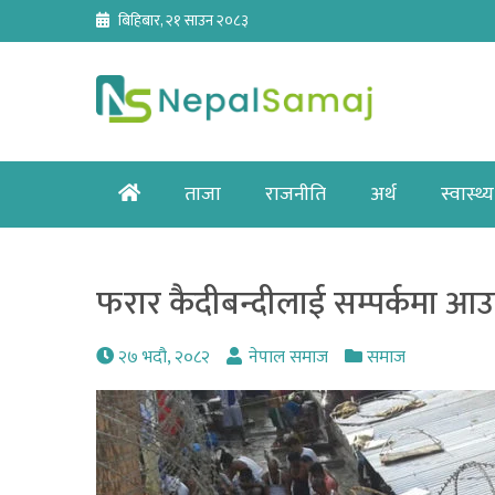
Skip
बिहिबार, २१ साउन २०८३
to
content
Home
ताजा
राजनीति
अर्थ
स्वास्थ्य
फरार कैदीबन्दीलाई सम्पर्कमा आ
२७ भदौ, २०८२
नेपाल समाज
समाज