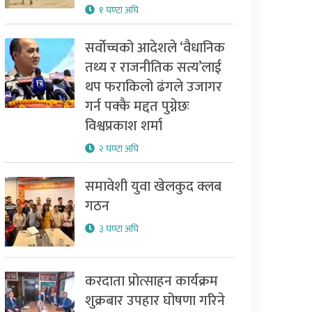
१ घण्टा अघि
सर्वोच्चको आदेशले ‘वैधानिक
तथ्य र राजनीतिक सत्य’लाई
थप फराकिलो ढंगले उजागर
गर्न पक्कै मद्दत पुग्नेछः
विश्वप्रकाश शर्मा
२ घण्टा अघि
समावेशी युवा खेलकुद क्लब
गठन
३ घण्टा अघि
करदाता प्रोत्साहन कार्यक्रम
शुक्रबार उपहार घोषणा गरिने