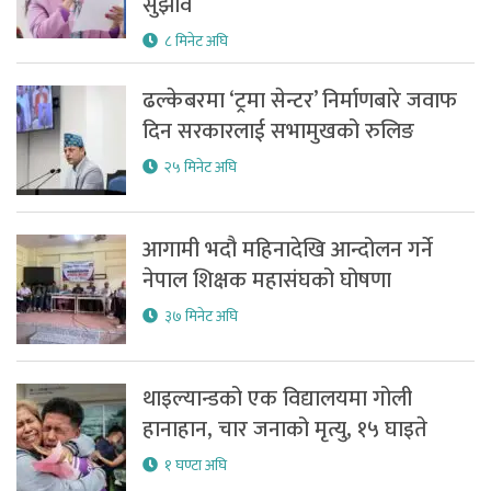
सुझाव
८ मिनेट अघि
ढल्केबरमा ‘ट्रमा सेन्टर’ निर्माणबारे जवाफ
दिन सरकारलाई सभामुखको रुलिङ
२५ मिनेट अघि
आगामी भदौ महिनादेखि आन्दोलन गर्ने
नेपाल शिक्षक महासंघको घोषणा
३७ मिनेट अघि
थाइल्यान्डको एक विद्यालयमा गोली
हानाहान, चार जनाको मृत्यु, १५ घाइते
१ घण्टा अघि