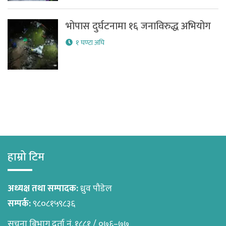
भोपास दुर्घटनामा १६ जनाविरुद्ध अभियोग
१ घण्टा अघि
हाम्रो टिम
अध्यक्ष तथा सम्पादक:
ध्रुव पौडेल
सम्पर्क:
९८०८१५९८३६
सुचना बिभाग दर्ता नं. १८८१ / ०७६–७७