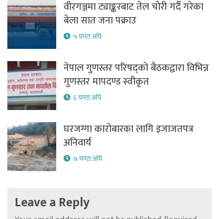
वीरगञ्जमा ट्याङ्करबाट तेल चोरी गर्दै गरेका
बेला सात जना पक्राउ
५ घण्टा अघि
नेपाल गुणस्तर परिषद्को बैठकद्वारा विभिन्न
गुणस्तर मापदण्ड स्वीकृत
६ घण्टा अघि
घरजग्गा कारोबारका लागि इजाजतपत्र
अनिवार्य
७ घण्टा अघि
Leave a Reply