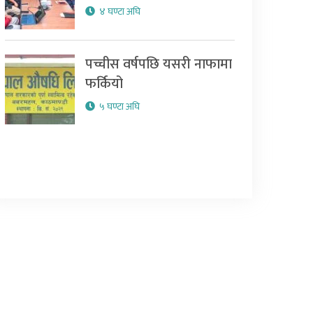
४ घण्टा अघि
पच्चीस वर्षपछि यसरी नाफामा
फर्कियो
५ घण्टा अघि