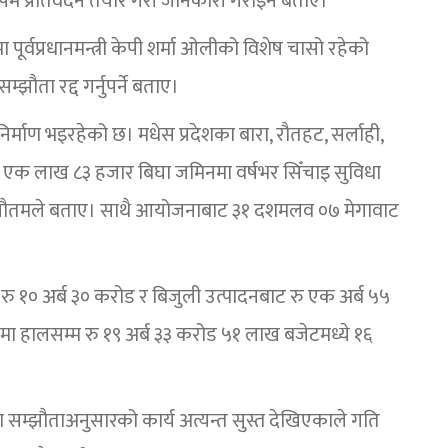
 प्रतिवेदन तयार गरी जानकारी गराइने बताए।
पूर्वप्रधानमन्त्री केपी शर्मा ओलीको विशेष चासो रहेको
्झौता रद्द गर्नुपर्ने बताए।
माण भइरहेको छ। मधेस प्रदेशका बारा, रौतहट, सर्लाही,
त एक लाख ८३ हजार बिघा जमिनमा वर्षभर सिँचाइ सुविधा
ियर गौतमले बताए। साथै आयोजनाबाट ३१ दशमलव ०७ मेगावाट
ु १० अर्ब ३० करोड र बिजुली उत्पादनबाट रु एक अर्ब ५५
णमा हालसम्म रु १९ अर्ब ३३ करोड ५१ लाख बजेटमध्ये १६
्का सम्झौताअनुसारको कार्य अत्यन्त सुस्त देखिएकाले गति