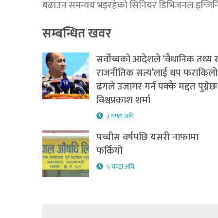
बढाउन समन्वय भइरहेको सिनियर डिभिजनल इन्जि
सम्बन्धित खवर
सर्वोच्चको आदेशले ‘वैधानिक तथ्य 
राजनीतिक सत्य’लाई थप फराकिलो
ढंगले उजागर गर्न पक्कै मद्दत पुग्नेछः
विश्वप्रकाश शर्मा
३ घण्टा अघि
पच्चीस वर्षपछि यसरी नाफामा
फर्कियो
५ घण्टा अघि