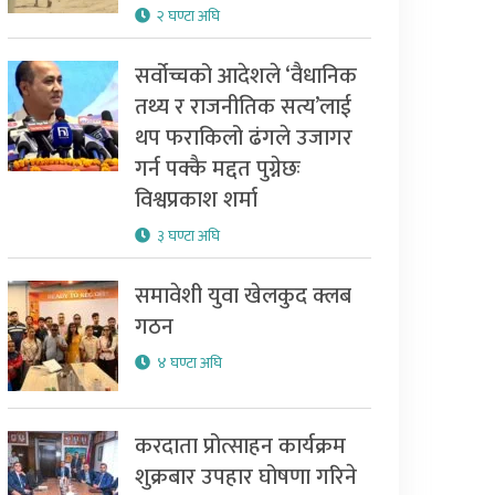
२ घण्टा अघि
सर्वोच्चको आदेशले ‘वैधानिक
तथ्य र राजनीतिक सत्य’लाई
थप फराकिलो ढंगले उजागर
गर्न पक्कै मद्दत पुग्नेछः
विश्वप्रकाश शर्मा
३ घण्टा अघि
समावेशी युवा खेलकुद क्लब
गठन
४ घण्टा अघि
करदाता प्रोत्साहन कार्यक्रम
शुक्रबार उपहार घोषणा गरिने