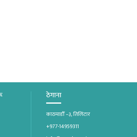
रू
ठेगाना
काठमाडौँ –३, तिलिंटार
+977-14959311