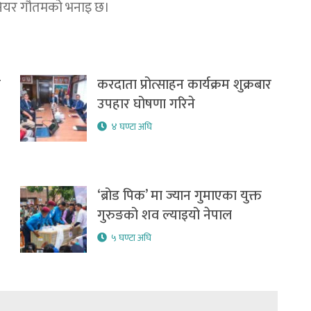
नियर गौतमको भनाइ छ।
र
करदाता प्रोत्साहन कार्यक्रम शुक्रबार
उपहार घोषणा गरिने
४ घण्टा अघि
‘ब्रोड पिक’ मा ज्यान गुमाएका युक्त
गुरुङको शव ल्याइयो नेपाल
५ घण्टा अघि