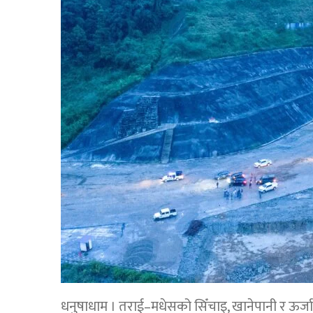
धनुषाधाम । तराई–मधेसको सिँचाइ, खानेपानी र ऊर्ज