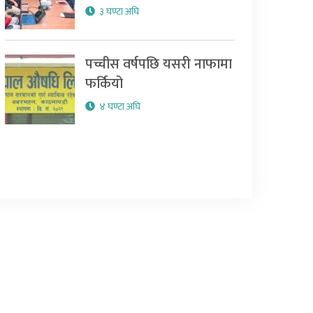
३ घण्टा अघि
पच्चीस वर्षपछि यसरी नाफामा
फर्कियो
४ घण्टा अघि