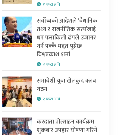
१ घण्टा अघि
सर्वोच्चको आदेशले ‘वैधानिक
तथ्य र राजनीतिक सत्य’लाई
थप फराकिलो ढंगले उजागर
गर्न पक्कै मद्दत पुग्नेछः
विश्वप्रकाश शर्मा
२ घण्टा अघि
समावेशी युवा खेलकुद क्लब
गठन
२ घण्टा अघि
करदाता प्रोत्साहन कार्यक्रम
शुक्रबार उपहार घोषणा गरिने