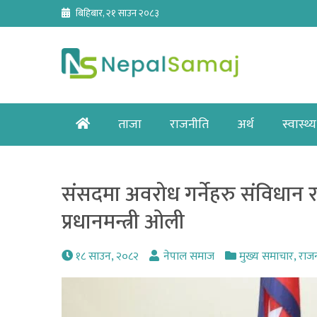
Skip
बिहिबार, २१ साउन २०८३
to
content
Home
ताजा
राजनीति
अर्थ
स्वास्थ्य
संसदमा अवरोध गर्नेहरु संविधान र ल
प्रधानमन्त्री ओली
१८ साउन, २०८२
नेपाल समाज
मुख्य समाचार
,
राज