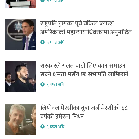
५ घण्टा अघि
राष्ट्रपति ट्रम्पका पूर्व वकिल ब्लान्श
अमेरिकाको महान्यायाधिवक्तामा अनुमोदित
५ घण्टा अघि
सरकारले गलत बाटो लिए कान समाउन
सक्ने क्षमता मसँग छः सभापति लामिछाने
६ घण्टा अघि
लियोनल मेस्सीका बुबा जर्ज मेस्सीको ६८
वर्षको उमेरमा निधन
६ घण्टा अघि