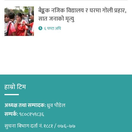
बैङ्कक नजिक विद्यालय र घरमा गोली प्रहार,
सात जनाको मृत्यु
६ घण्टा अघि
हाम्रो टिम
अध्यक्ष तथा सम्पादक:
ध्रुव पौडेल
सम्पर्क:
९८०८१५९८३६
सुचना बिभाग दर्ता नं. १८८१ / ०७६–७७