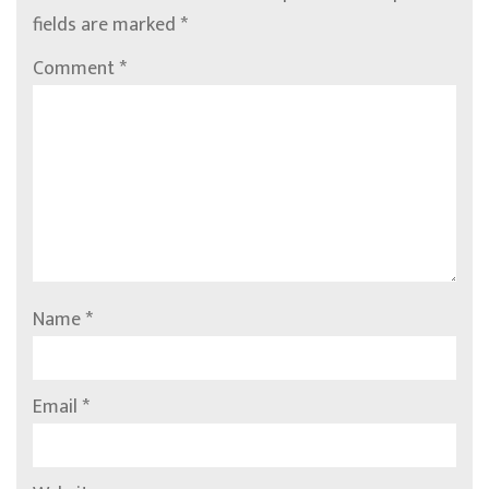
fields are marked
*
Comment
*
Name
*
Email
*