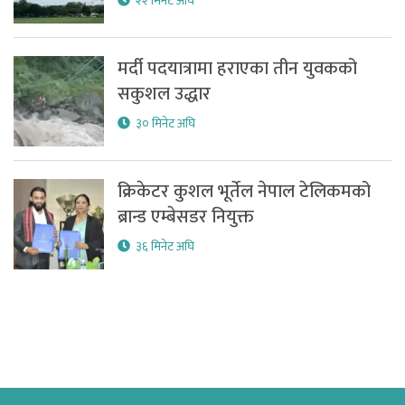
२२ मिनेट अघि
मर्दी पदयात्रामा हराएका तीन युवकको
सकुशल उद्धार
३० मिनेट अघि
क्रिकेटर कुशल भूर्तेल नेपाल टेलिकमको
ब्रान्ड एम्बेसडर नियुक्त
३६ मिनेट अघि