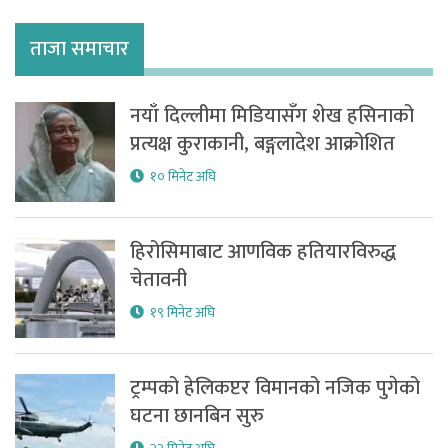
ताजा समाचार
नयाँ दिल्लीमा मिडियासँग शेख हसिनाको
प्रत्यक्ष कुराकानी, बङ्गलादेश आक्रोशित
१० मिनेट अघि
हिरोसिमाबाट आणविक हतियारविरुद्ध
चेतावनी
१९ मिनेट अघि
ट्रम्पको हेलिकप्टर विमानको नजिक पुगेको
घटना छानबिन सुरु