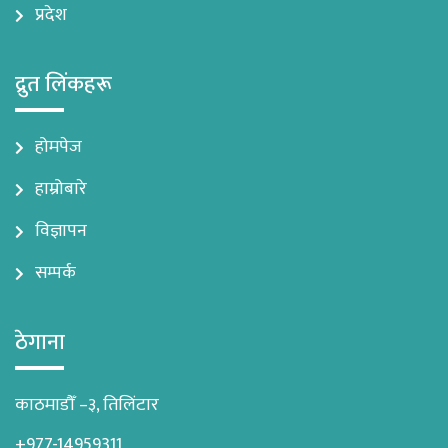
प्रदेश
द्रुत लिंकहरू
होमपेज
हाम्रोबारे
विज्ञापन
सम्पर्क
ठेगाना
काठमाडौँ –३, तिलिंटार
+977-14959311