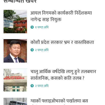
सम्बन्धित खवर
आयल निगमको कार्यकारी निर्देशकमा
नागेन्द्र साह नियुक्त
१ घण्टा अघि
कोशी प्रदेश सरकार भ्रम र वास्तविकता
२ घण्टा अघि
चालु आर्थिक वर्षदेखि लागु हुने तलबमान
सार्वजनिक, कसको कति तलब ?
२ घण्टा अघि
ग्वार्को फ्लाइओभरको पर्खालमा बस