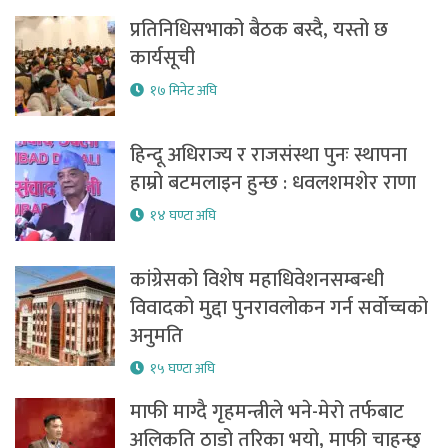
प्रतिनिधिसभाको बैठक बस्दै, यस्तो छ
कार्यसूची
१७ मिनेट अघि
हिन्दू अधिराज्य र राजसंस्था पुनः स्थापना
हाम्रो बटमलाइन हुन्छ : धवलशमशेर राणा
१४ घण्टा अघि
कांग्रेसको विशेष महाधिवेशनसम्बन्धी
विवादको मुद्दा पुनरावलोकन गर्न सर्वोच्चको
अनुमति
१५ घण्टा अघि
माफी माग्दै गृहमन्त्रीले भने-मेरो तर्फबाट
अलिकति ठाडो तरिका भयो, माफी चाहन्छु