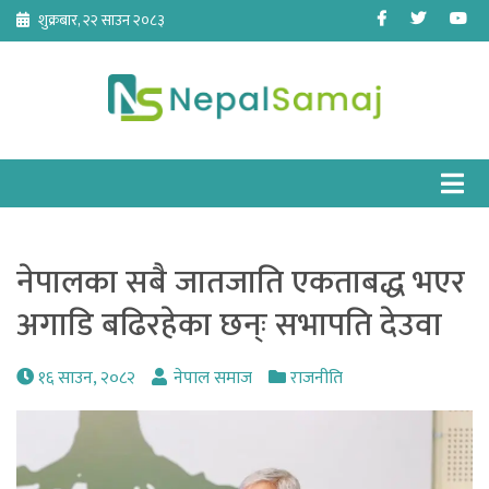
Skip
Facebook
Twitter
Yo
शुक्रबार, २२ साउन २०८३
to
content
नेपालका सबै जातजाति एकताबद्ध भएर
अगाडि बढिरहेका छन्ः सभापति देउवा
१६ साउन, २०८२
नेपाल समाज
राजनीति