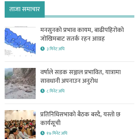
ताजा समाचार
मनसुनको प्रभाव कायम, बाढीपहिरोको
जोखिमबाट सतर्क रहन आग्रह
३ मिनेट अघि
वर्षाले सडक सञ्जाल प्रभावित, यात्रामा
सावधानी अपनाउन अनुरोध
८ मिनेट अघि
प्रतिनिधिसभाको बैठक बस्दै, यस्तो छ
कार्यसूची
१७ मिनेट अघि