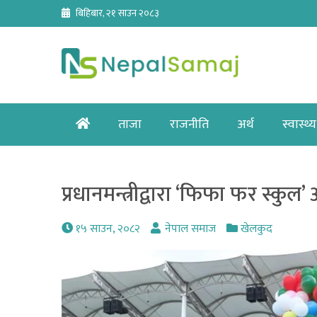
Skip
बिहिबार, २१ साउन २०८३
to
content
Home
ताजा
राजनीति
अर्थ
स्वास्थ्य
प्रधानमन्त्रीद्वारा ‘फिफा फर स्कु
१५ साउन, २०८२
नेपाल समाज
खेलकुद