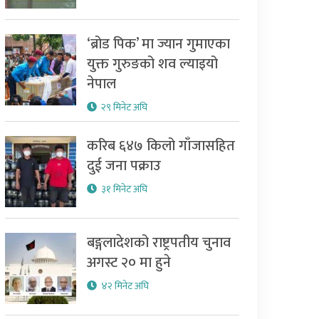
‘ब्रोड पिक’ मा ज्यान गुमाएका
युक्त गुरुङको शव ल्याइयो
नेपाल
२९ मिनेट अघि
करिब ६४७ किलो गाँजासहित
दुई जना पक्राउ
३१ मिनेट अघि
बङ्गलादेशको राष्ट्रपतीय चुनाव
अगस्ट २० मा हुने
४२ मिनेट अघि