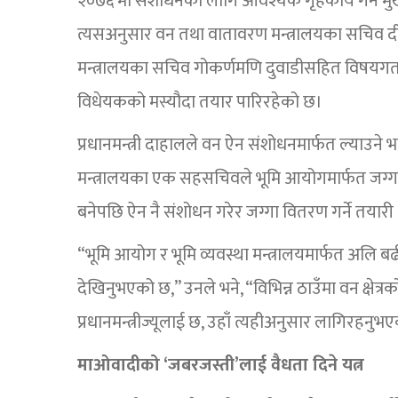
२०७६ मा संशोधनका लागि आवश्यक गृहकार्य गर्न मुख
त्यसअनुसार वन तथा वातावरण मन्त्रालयका सचिव दी
मन्त्रालयका सचिव गोकर्णमणि दुवाडीसहित विषयग
विधेयकको मस्यौदा तयार पारिरहेको छ।
प्रधानमन्त्री दाहालले वन ऐन संशोधनमार्फत ल्याउने भ
मन्त्रालयका एक सहसचिवले भूमि आयोगमार्फत जग्गा 
बनेपछि ऐन नै संशोधन गरेर जग्गा वितरण गर्ने तया
“भूमि आयोग र भूमि व्यवस्था मन्त्रालयमार्फत अलि बढ
देखिनुभएको छ,” उनले भने, “विभिन्न ठाउँमा वन क्षेत्र
प्रधानमन्त्रीज्यूलाई छ, उहाँ त्यहीअनुसार लागिरहनुभ
माओवादीको ‘जबरजस्ती’लाई वैधता दिने यत्न