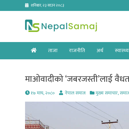
Skip
शनिबार, २३ साउन २०८३
to
content
Home
ताजा
राजनीति
अर्थ
स्वास्थ्य
माओवादीको ‘जबरजस्ती’लाई वैधता 
१७ माघ, २०८०
नेपाल समाज
मुख्य समाचार
,
समा