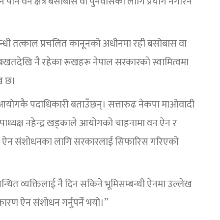
नि वन क्षेत्र बसोबास वा पुनर्वासका लागि प्रयोग नगरिने’
बन्धी तत्काल प्रचलित कानूनको अधीनमा रही बसोबास वा
ाको बखतदेखि नै रहेका रूखहरू नेपाल सरकारको स्वामित्वमा
ेख छ।
 आयोगकै पदाधिकारी बताउँछन्। सत्तारुढ नेकपा माओवादी
ा उपाध्यक्ष नहेन्द्र खड्काले आयोगको चाहनामा वन ऐन र
एपछि ऐन संशोधनका लागि सरकारलाई सिफारिस गरिएको
न्धित व्यक्तिलाई नै दिन सकिने भूमिसम्बन्धी ऐनमा उल्लेख
रण ऐन संशोधन गर्नुपर्ने भयो।”