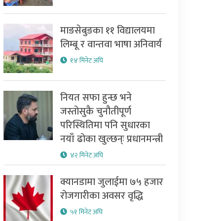
माङसेबुङका ११ विद्यालयमा
लिम्बू र वान्तवा भाषा अनिवार्य
१४ मिनेट अघि
नियत सफा हुन्छ भने
जस्तोसुकै चुनौतीपूर्ण
परिस्थितिमा पनि सुधारका
नयाँ ढोका खुल्छन्ः प्रधानमन्त्री
४२ मिनेट अघि
क्यानडामा जुलाईमा ७५ हजार
रोजगारीका अवसर वृद्धि
५१ मिनेट अघि