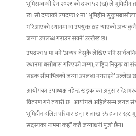
भूमिसम्बन्धी ऐन २०२१ को दफा ५२ (ख) ले भूमिहीन त
छ। सो दफाको उपदफा १ मा ‘ भूमिहीन सुकुमबासी
गरिआएको स्थानमा वा उपयुक्त ठह र्‍याएको अन्य कुन
जग्गा उपलब्ध गराउन सक्ने’ उल्लेख छ।
उपदफा ४ मा भने ‘अन्यत्र जेसुकै लेखिए पनि सार्वज
स्थानमा बसोबास गरिएको जग्गा, राष्ट्रिय निकुञ्ज वा संरक
सडक सीमाभित्रको जग्गा उपलब्ध नगराइने’ उल्लेख 
आयोगका उपाध्यक्ष नहेन्द्र खड्काका अनुसार देशभरक
वितरण गर्ने तयारी छ। आयोगले अहिलेसम्म लगत स
भूमिहीन दलित परिवार छन्। १ लाख ५५ हजार ९३८ भू
सदस्यका नाममा कहीँ कतै जग्गाधनी पुर्जा छैन।