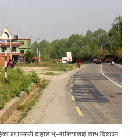
हेका प्रधानमन्त्री दाहाल भू–माफियालाई लाभ दिलाउन