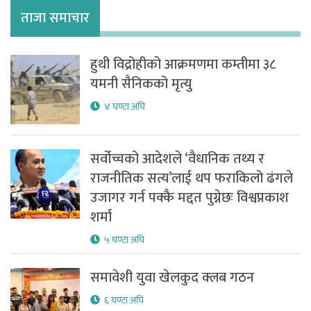
ताजा समाचार
हुथी विद्रोहीको आक्रमणमा कम्तीमा ३८
यमनी सैनिकको मृत्यु
४ घण्टा अघि
सर्वोच्चको आदेशले ‘वैधानिक तथ्य र
राजनीतिक सत्य’लाई थप फराकिलो ढंगले
उजागर गर्न पक्कै मद्दत पुग्नेछः विश्वप्रकाश
शर्मा
५ घण्टा अघि
समावेशी युवा खेलकुद क्लब गठन
६ घण्टा अघि