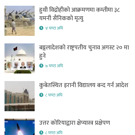
हुथी विद्रोहीको आक्रमणमा कम्तीमा ३८
यमनी सैनिकको मृत्यु
४ घण्टा अघि
बङ्गलादेशको राष्ट्रपतीय चुनाव अगस्ट २० मा
हुने
७ घण्टा अघि
कुबेतस्थित इरानी विद्यालय बन्द गर्न आदेश
८ घण्टा अघि
उत्तर कोरियाद्वारा क्षेप्यास्त्र प्रक्षेपण
८ घण्टा अघि