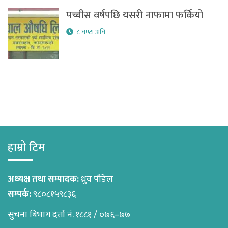
पच्चीस वर्षपछि यसरी नाफामा फर्कियो
८ घण्टा अघि
हाम्रो टिम
अध्यक्ष तथा सम्पादक:
ध्रुव पौडेल
सम्पर्क:
९८०८१५९८३६
सुचना बिभाग दर्ता नं. १८८१ / ०७६–७७