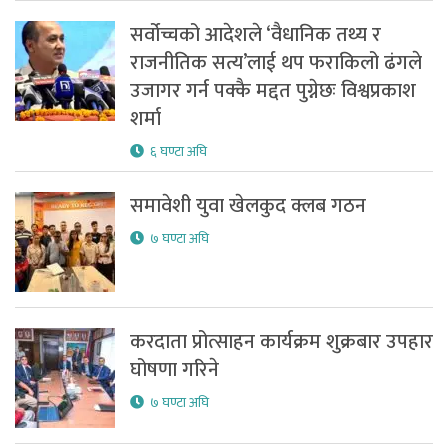
सर्वोच्चको आदेशले ‘वैधानिक तथ्य र
राजनीतिक सत्य’लाई थप फराकिलो ढंगले
उजागर गर्न पक्कै मद्दत पुग्नेछः विश्वप्रकाश
शर्मा
६ घण्टा अघि
समावेशी युवा खेलकुद क्लब गठन
७ घण्टा अघि
करदाता प्रोत्साहन कार्यक्रम शुक्रबार उपहार
घोषणा गरिने
७ घण्टा अघि