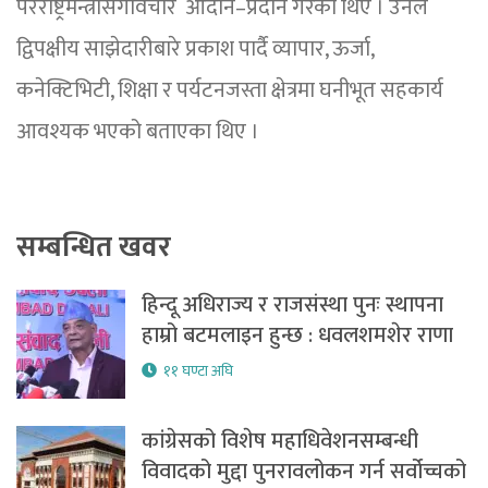
परराष्ट्रमन्त्रीसँगविचार आदान–प्रदान गरेका थिए । उनले
द्विपक्षीय साझेदारीबारे प्रकाश पार्दै व्यापार, ऊर्जा,
कनेक्टिभिटी, शिक्षा र पर्यटनजस्ता क्षेत्रमा घनीभूत सहकार्य
आवश्यक भएको बताएका थिए ।
सम्बन्धित खवर
हिन्दू अधिराज्य र राजसंस्था पुनः स्थापना
हाम्रो बटमलाइन हुन्छ : धवलशमशेर राणा
११ घण्टा अघि
कांग्रेसको विशेष महाधिवेशनसम्बन्धी
विवादको मुद्दा पुनरावलोकन गर्न सर्वोच्चको