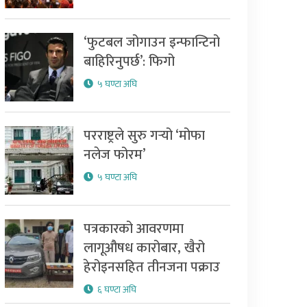
‘फुटबल जोगाउन इन्फान्टिनो
बाहिरिनुपर्छ’: फिगो
५ घण्टा अघि
परराष्ट्रले सुरु गर्‍यो ‘मोफा
नलेज फोरम’
५ घण्टा अघि
पत्रकारको आवरणमा
लागूऔषध कारोबार, खैरो
हेरोइनसहित तीनजना पक्राउ
६ घण्टा अघि