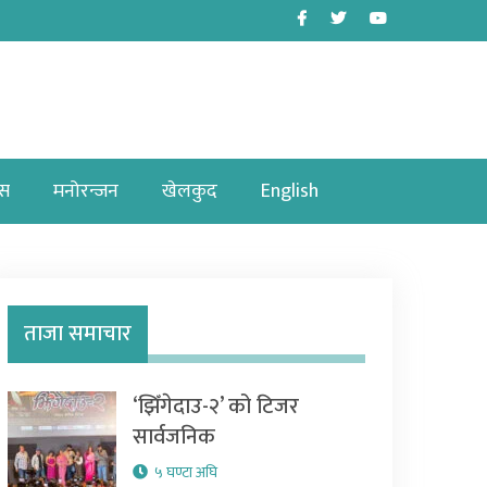
Facebook
Twitter
Youtube
ास
मनोरन्जन
खेलकुद
English
ताजा समाचार
‘झिँगेदाउ-२’ को टिजर
सार्वजनिक
५ घण्टा अघि