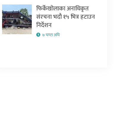
फिर्केखोलाका अनाधिकृत
संरचना भदौ १५ भित्र हटाउन
निर्देशन
७ घण्टा अघि