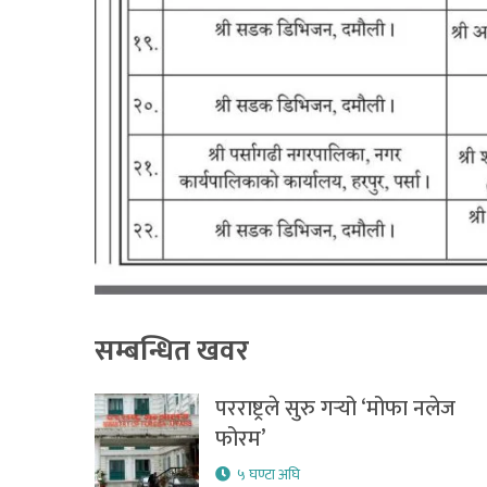
सम्बन्धित खवर
परराष्ट्रले सुरु गर्‍यो ‘मोफा नलेज
फोरम’
५ घण्टा अघि