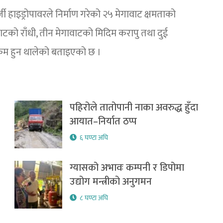
्जी हाइड्रोपावरले निर्माण गरेको २५ मेगावाट क्षमताको
ाटको राँधी, तीन मेगावाटको मिदिम करापु तथा दुई
कम हुन थालेको बताइएको छ ।
पहिरोले तातोपानी नाका अवरुद्ध हुँदा
आयात–निर्यात ठप्प
६ घण्टा अघि
ग्यासको अभावः कम्पनी र डिपोमा
उद्योग मन्त्रीको अनुगमन
८ घण्टा अघि