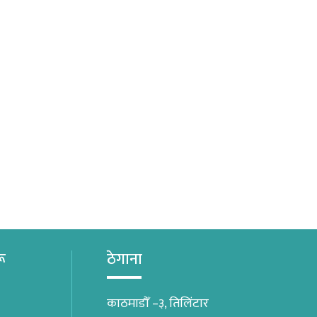
रू
ठेगाना
काठमाडौँ –३, तिलिंटार