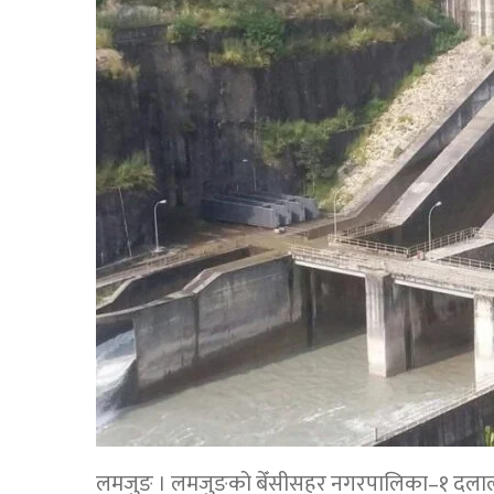
लमजुङ । लमजुङको बेँसीसहर नगरपालिका–१ दलालस्थि