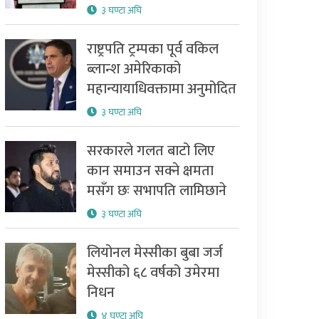
३ घण्टा अघि
राष्ट्रपति ट्रम्पका पूर्व वकिल
ब्लान्श अमेरिकाको
महान्यायाधिवक्तामा अनुमोदित
३ घण्टा अघि
सरकारले गलत बाटो लिए
कान समाउन सक्ने क्षमता
मसँग छः सभापति लामिछाने
३ घण्टा अघि
लियोनल मेस्सीका बुबा जर्ज
मेस्सीको ६८ वर्षको उमेरमा
निधन
४ घण्टा अघि