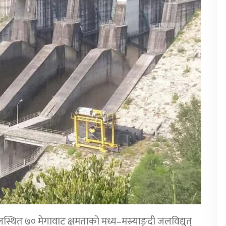
त ७० मेगावाट क्षमताको मध्य–मस्र्याङ्दी जलविद्युत्