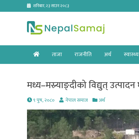
Skip
शनिबार, २३ साउन २०८३
to
content
Home
ताजा
राजनीति
अर्थ
स्वास्थ्य
मध्य–मस्र्याङ्दीको विद्युत् उत्पादन
९ पुष, २०८०
नेपाल समाज
अर्थ