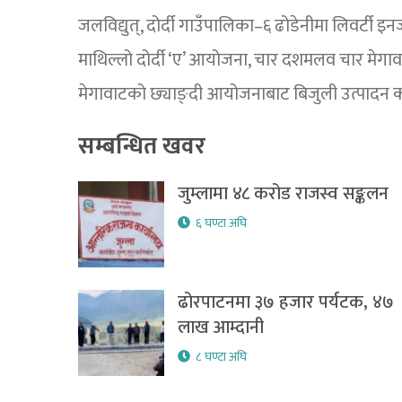
जलविद्युत्, दोर्दी गाउँपालिका–६ ढोडेनीमा लिवर्टी इनर
माथिल्लो दोर्दी ‘ए’ आयोजना, चार दशमलव चार मेगाव
मेगावाटको छ्याङ्दी आयोजनाबाट बिजुली उत्पादन 
सम्बन्धित खवर
जुम्लामा ४८ करोड राजस्व सङ्कलन
६ घण्टा अघि
ढोरपाटनमा ३७ हजार पर्यटक, ४७
लाख आम्दानी
८ घण्टा अघि