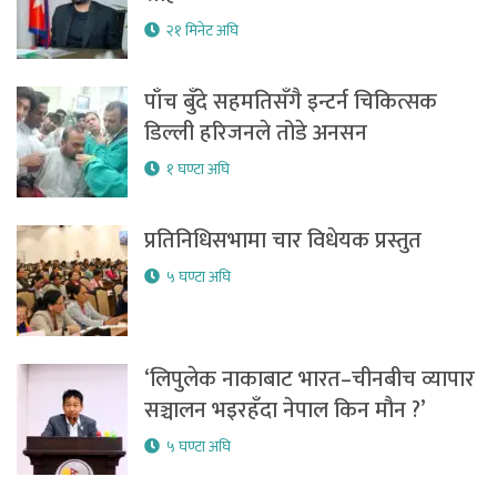
२१ मिनेट अघि
पाँच बुँदे सहमतिसँगै इन्टर्न चिकित्सक
डिल्ली हरिजनले तोडे अनसन
१ घण्टा अघि
प्रतिनिधिसभामा चार विधेयक प्रस्तुत
५ घण्टा अघि
‘लिपुलेक नाकाबाट भारत–चीनबीच व्यापार
सञ्चालन भइरहँदा नेपाल किन मौन ?’
५ घण्टा अघि