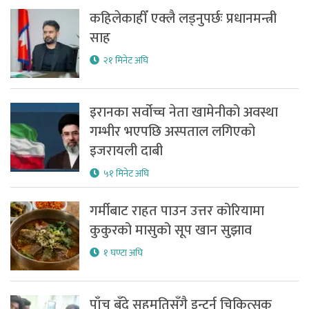
कहिलेकाहीँ एक्लै लड्नुपर्छः प्रधानमन्त्री
साह
२१ मिनेट अघि
इरानका सर्वोच्च नेता खामेनीको अवस्था
गम्भीर भएपछि अस्पताल लगिएको
इजरायली दाबी
५१ मिनेट अघि
गर्मीबाट राहत पाउन उत्तर कोरियामा
कुकुरको मासुको सूप खान सुझाव
१ घण्टा अघि
पाँच बुँदे सहमतिसँगै इन्टर्न चिकित्सक