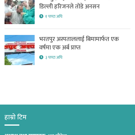
डिल्ली हरिजनले तोडे अनसन
१ घण्टा अघि
भरतपुर अस्पताललाई बिमामार्फत एक
वर्षमा एक अर्ब प्राप्त
३ घण्टा अघि
हाम्रो टिम