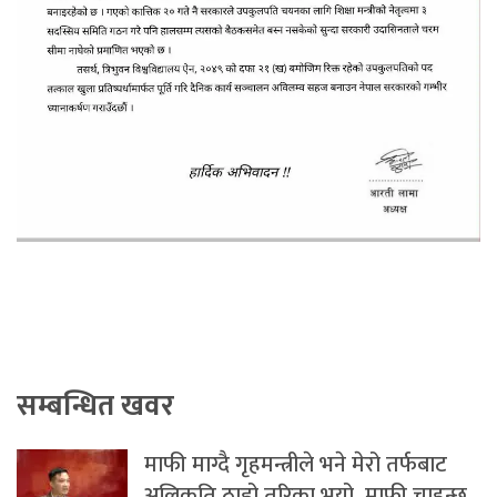
सम्बन्धित खवर
माफी माग्दै गृहमन्त्रीले भने मेरो तर्फबाट
अलिकति ठाडो तरिका भयो, माफी चाहन्छु