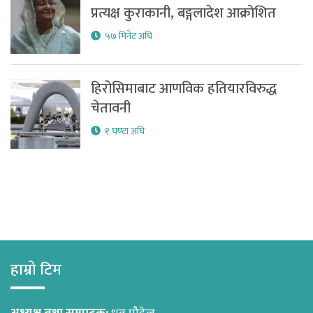
प्रत्यक्ष कुराकानी, बङ्गलादेश आक्रोशित
५७ मिनेट अघि
हिरोसिमाबाट आणविक हतियारविरुद्ध
चेतावनी
१ घण्टा अघि
हाम्रो टिम