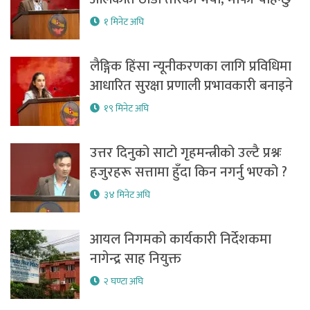
१ मिनेट अघि
लैङ्गिक हिंसा न्यूनीकरणका लागि प्रविधिमा
आधारित सुरक्षा प्रणाली प्रभावकारी बनाइने
१९ मिनेट अघि
उत्तर दिनुको साटो गृहमन्त्रीको उल्टै प्रश्नः
हजुरहरू सत्तामा हुँदा किन नगर्नु भएको ?
३४ मिनेट अघि
आयल निगमको कार्यकारी निर्देशकमा
नागेन्द्र साह नियुक्त
२ घण्टा अघि