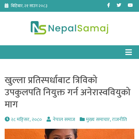
Skip
Facebook
Twitter
Yo
बिहिबार, २१ साउन २०८३
to
content
खुल्ला प्रतिस्पर्धाबाट त्रिविको
उपकुलपति नियुक्त गर्न अनेरास्ववियुको
माग
२८ मङि्सर, २०८०
नेपाल समाज
मुख्य समाचार
,
राजनीति