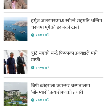
हर्मुज जलडमरूमध्य खोल्ने सहमति अन्तिम
चरणमा पुगेको इरानको दाबी
१ घण्टा अघि
त्रुटि भएको भन्दै फिफाका अध्यक्षले मागे
माफी
१ घण्टा अघि
बिपी कोइराला क्यान्सर अस्पतालमा
‘बोनम्यारो’ प्रत्यारोपणको तयारी
२ घण्टा अघि