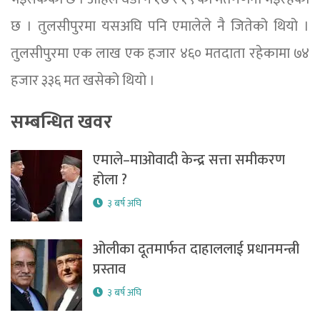
छ । तुलसीपुरमा यसअघि पनि एमालेले नै जितेको थियो ।
तुलसीपुरमा एक लाख एक हजार ४६० मतदाता रहेकामा ७४
हजार ३३६ मत खसेको थियो ।
सम्बन्धित खवर
एमाले–माओवादी केन्द्र सत्ता समीकरण
होला ?
३ बर्ष अघि
ओलीका दूतमार्फत दाहाललाई प्रधानमन्त्री
प्रस्ताव
३ बर्ष अघि