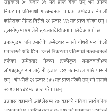
खड्काले ३० हजार ३५ मत प्राप्त गेका छन् भने उनका
निकटतम् प्रतिस्पर्धी गठबन्धनका तर्फका उम्मेदवार नेपाली
कांग्रेसका गेहेन्द्र गिरीले २६ हजार ६६९ मत प्राप्त गरेका छन् ।
तुलसीपुरमा एमालेले सुरुआतदेखि अग्रता लिँदै आएको छ ।
उपप्रमुखमा पनि एमालेकै उम्मेदवार स्यानी चौधरी फराकिलो
मतान्तरले अघि छिन्। उनले निकटतम् प्रतिस्पर्धी गठबन्धनको
तर्फका उम्मेदवार नेकपा (एकीकृत समाजवादी)का
जोगबहादुर रानालाई नौ हजार २०१ मतान्तरले पछि पारेकी
छन् । चौधरीले २९ हजार ३४५ मत प्राप्त गरेकी छन् भने रानाले
२० हजार १४४ मत प्राप्त गरेका छन् ।
उन्नाइस वडामध्ये अहिलेसम्म १७ वडाको नतिजा सार्वजनिक
भइसकेको छ । अहिले वडा नं १७ र १९ को मतगणना भइरहेको