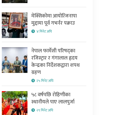
मेक्सिकोमा आयोत्जिनापा
मुद्दामा पूर्व गभर्नर पक्राउ
४ मिनेट अघि
नेपाल फार्मेसी परिषद्का
रजिस्ट्रार र गंगालाल हृदय
केन्द्रका निर्देशकद्वारा शपथ
ग्रहण
२५ मिनेट अघि
५८ वर्षपछि रोहिणीका
स्थानीयले पाए लालपुर्जा
२९ मिनेट अघि