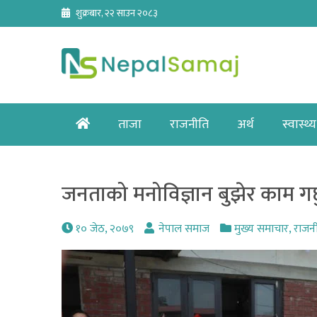
Skip
शुक्रबार, २२ साउन २०८३
to
content
Home
ताजा
राजनीति
अर्थ
स्वास्थ्य
जनताको मनोविज्ञान बुझेर काम गर्
१० जेठ, २०७९
नेपाल समाज
मुख्य समाचार
,
राजन