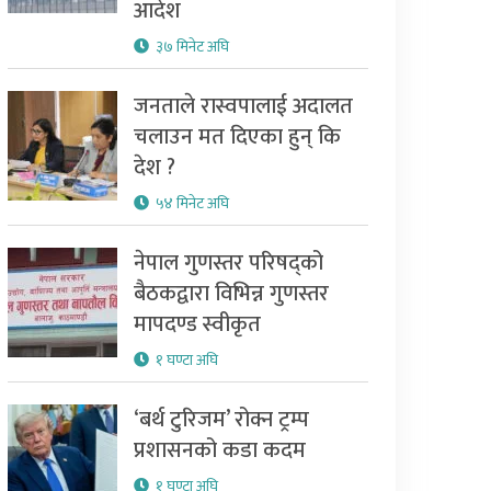
आदेश
३७ मिनेट अघि
जनताले रास्वपालाई अदालत
चलाउन मत दिएका हुन् कि
देश ?
५४ मिनेट अघि
नेपाल गुणस्तर परिषद्को
बैठकद्वारा विभिन्न गुणस्तर
मापदण्ड स्वीकृत
१ घण्टा अघि
‘बर्थ टुरिजम’ रोक्न ट्रम्प
प्रशासनको कडा कदम
१ घण्टा अघि