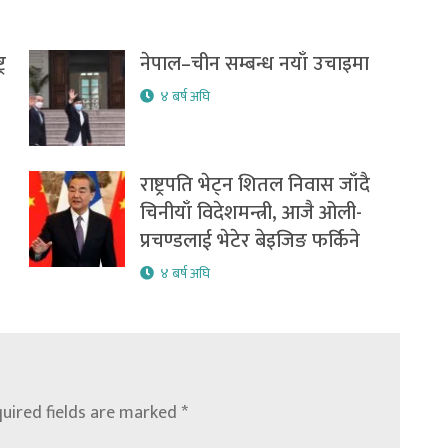
र
नेपाल–चीन सम्बन्ध नयाँ उचाइमा
४ बर्ष अघि
राष्ट्रपति भेट्न शितल निवास जाँदै
चिनीयाँ विदेशमन्त्री, आजै ओली-
प्रचण्डलाई भेटेर बेइजिङ फर्किने
४ बर्ष अघि
uired fields are marked
*