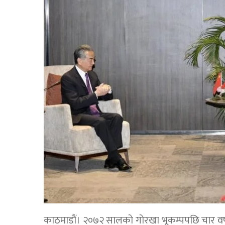
काठमाडौं। २०७२ सालको गोरखा भूकम्पपछि चार वर्ष