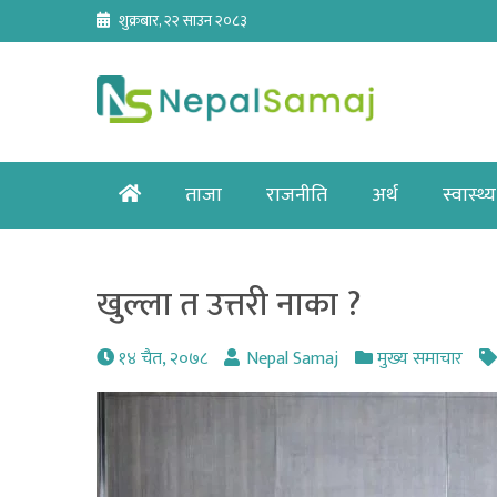
Skip
शुक्रबार, २२ साउन २०८३
to
content
Home
ताजा
राजनीति
अर्थ
स्वास्थ्य
खुल्ला त उत्तरी नाका ?
१४ चैत, २०७८
Nepal Samaj
मुख्य समाचार