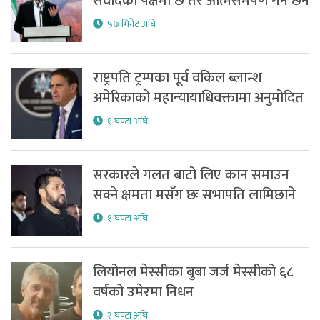
संवादको पक्षमा छ तर आत्मसमर्पण गर्ने छैन
५७ मिनेट अघि
राष्ट्रपति ट्रम्पका पूर्व वकिल ब्लान्श
अमेरिकाको महान्यायाधिवक्तामा अनुमोदित
१ घण्टा अघि
सरकारले गलत बाटो लिए कान समाउन
सक्ने क्षमता मसँग छः सभापति लामिछाने
१ घण्टा अघि
लियोनल मेस्सीका बुबा जर्ज मेस्सीको ६८
वर्षको उमेरमा निधन
२ घण्टा अघि