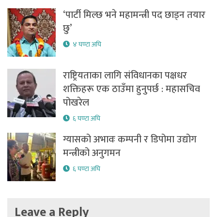
‘पार्टी मिल्छ भने महामन्त्री पद छाड्न तयार
छु’
४ घण्टा अघि
राष्ट्रियताका लागि संविधानका पक्षधर
शक्तिहरू एक ठाउँमा हुनुपर्छ : महासचिव
पोखरेल
६ घण्टा अघि
ग्यासको अभावः कम्पनी र डिपोमा उद्योग
मन्त्रीको अनुगमन
६ घण्टा अघि
Leave a Reply