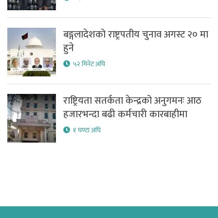
बङ्गलादेशको राष्ट्रपतीय चुनाव अगस्ट २० मा
हुने
५२ मिनेट अघि
राष्ट्रियता सतर्कता केन्द्रको अनुगमनः आठ
हजारभन्दा बढी कर्मचारी कारबाहीमा
१ घण्टा अघि