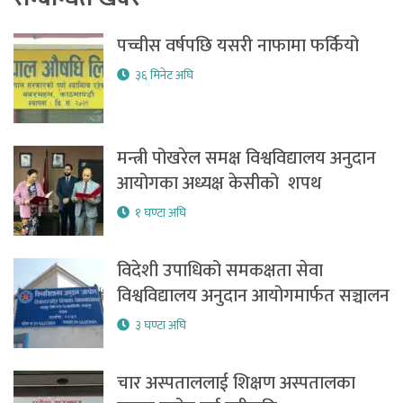
पच्चीस वर्षपछि यसरी नाफामा फर्कियो
३६ मिनेट अघि
मन्त्री पोखरेल समक्ष विश्वविद्यालय अनुदान
आयोगका अध्यक्ष केसीको शपथ
१ घण्टा अघि
विदेशी उपाधिको समकक्षता सेवा
विश्वविद्यालय अनुदान आयोगमार्फत सञ्चालन
३ घण्टा अघि
चार अस्पताललाई शिक्षण अस्पतालका