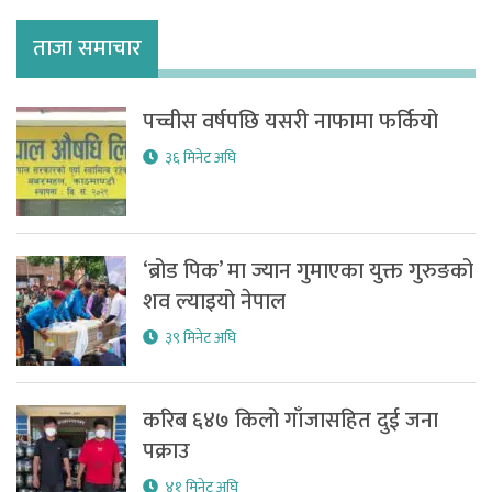
ताजा समाचार
पच्चीस वर्षपछि यसरी नाफामा फर्कियो
३६ मिनेट अघि
‘ब्रोड पिक’ मा ज्यान गुमाएका युक्त गुरुङको
शव ल्याइयो नेपाल
३९ मिनेट अघि
करिब ६४७ किलो गाँजासहित दुई जना
पक्राउ
४१ मिनेट अघि