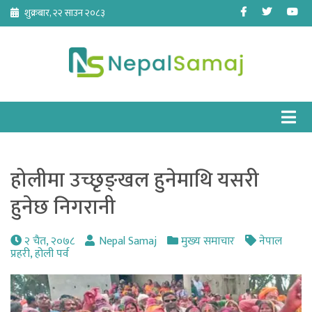
Skip
Facebook
Twitter
Yo
शुक्रबार, २२ साउन २०८३
to
content
होलीमा उच्छृङ्खल हुनेमाथि यसरी
हुनेछ निगरानी
२ चैत, २०७८
Nepal Samaj
मुख्य समाचार
नेपाल
प्रहरी
,
होली पर्व