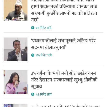
हामी अदालतको प्रक्रियामा शानका साथ
सहभागी हुन्छौँ र आफ्नो पक्षको प्रतिरक्षा
गर्छौँ
१२ मिनेट अघि
‘प्रधानमन्त्रीलाई सभामुखले रुलिङ गरेर
सदनमा बोलाउनुपर्यो’
४५ मिनेट अघि
३५ वर्षमा के भयो भनी सोध्न छाडेर काम
गरेर देखाउन सरकारलाई खुश्बु ओलीको
सुझाव
५६ मिनेट अघि