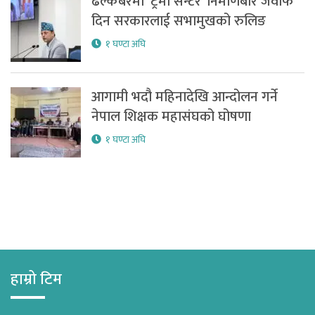
ढल्केबरमा ‘ट्रमा सेन्टर’ निर्माणबारे जवाफ
दिन सरकारलाई सभामुखको रुलिङ
१ घण्टा अघि
आगामी भदौ महिनादेखि आन्दोलन गर्ने
नेपाल शिक्षक महासंघको घोषणा
१ घण्टा अघि
हाम्रो टिम