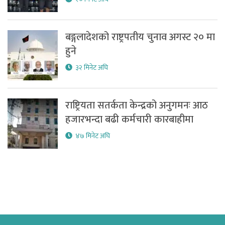
बङ्गलादेशको राष्ट्रपतीय चुनाव अगस्ट २० मा
हुने
३२ मिनेट अघि
राष्ट्रियता सतर्कता केन्द्रको अनुगमनः आठ
हजारभन्दा बढी कर्मचारी कारबाहीमा
४७ मिनेट अघि