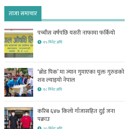
ताजा समाचार
पच्चीस वर्षपछि यसरी नाफामा फर्कियो
१५ मिनेट अघि
‘ब्रोड पिक’ मा ज्यान गुमाएका युक्त गुरुङको
शव ल्याइयो नेपाल
१८ मिनेट अघि
करिब ६४७ किलो गाँजासहित दुई जना
पक्राउ
२० मिनेट अघि